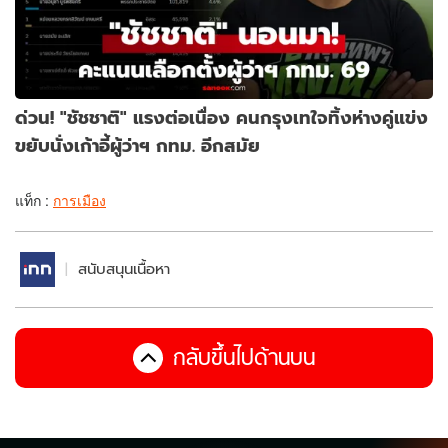
ด่วน! "ชัชชาติ" แรงต่อเนื่อง คนกรุงเทใจทิ้งห่างคู่แข่ง
ขยับนั่งเก้าอี้ผู้ว่าฯ กทม. อีกสมัย
แท็ก :
การเมือง
สนับสนุนเนื้อหา
กลับขึ้นไปด้านบน