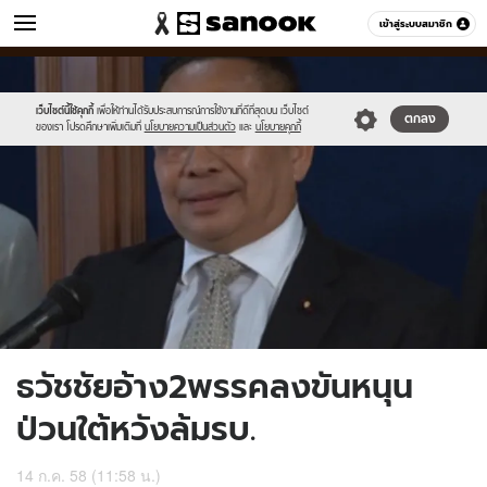
ข่าว
เข้าสู่ระบบสมาชิก
หมวดอื่นๆ
//s.isanook.com/ns/0/ud/365/1829702/631829-
Sanook
//s.isanook.com/sr/0/images/logo-
600
60
01.jpg
new-
sanook.png
เว็บไซต์นี้ใช้คุกกี้
เพื่อให้ท่านได้รับประสบการณ์การใช้งานที่ดีที่สุดบน เว็บไซต์
ตกลง
ของเรา โปรดศึกษาเพิ่มเติมที่
นโยบายความเป็นส่วนตัว
และ
นโยบายคุกกี้
ธวัชชัยอ้าง2พรรคลงขันหนุน
ป่วนใต้หวังล้มรบ.
14 ก.ค. 58 (11:58 น.)