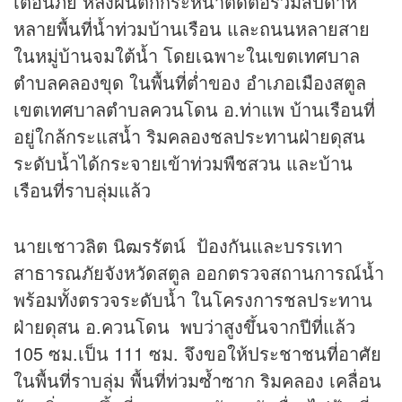
เตือนภัย หลังฝนตกกระหน่ำติดต่อร่วมสัปดาห์
หลายพื้นที่น้ำท่วมบ้านเรือน และถนนหลายสาย
ในหมู่บ้านจมใต้น้ำ โดยเฉพาะในเขตเทศบาล
ตำบลคลองขุด ในพื้นที่ต่ำของ อำเภอเมืองสตูล
เขตเทศบาลตำบลควนโดน อ.ท่าแพ บ้านเรือนที่
อยู่ใกล้กระแสน้ำ ริมคลองชลประทานฝ่ายดุสน
ระดับน้ำได้กระจายเข้าท่วมพืชสวน และบ้าน
เรือนที่ราบลุ่มแล้ว
นายเชาวลิต นิฒรรัตน์ ป้องกันและบรรเทา
สาธารณภัยจังหวัดสตูล ออกตรวจสถานการณ์น้ำ
พร้อมทั้งตรวจระดับน้ำ ในโครงการชลประทาน
ฝ่ายดุสน อ.ควนโดน พบว่าสูงขึ้นจากปีที่แล้ว
105 ซม.เป็น 111 ซม. จึงขอให้ประชาชนที่อาศัย
ในพื้นที่ราบลุ่ม พื้นที่ท่วมซ้ำซาก ริมคลอง เคลื่อน