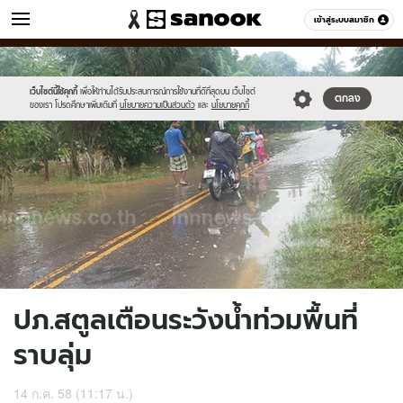
ข่าว
เข้าสู่ระบบสมาชิก
หมวดอื่นๆ
//s.isanook.com/ns/0/ud/365/1829678/631809-
Sanook
//s.isanook.com/sr/0/images/logo-
600
60
01.jpg
new-
sanook.png
เว็บไซต์นี้ใช้คุกกี้
เพื่อให้ท่านได้รับประสบการณ์การใช้งานที่ดีที่สุดบน เว็บไซต์
ตกลง
ของเรา โปรดศึกษาเพิ่มเติมที่
นโยบายความเป็นส่วนตัว
และ
นโยบายคุกกี้
ปภ.สตูลเตือนระวังน้ำท่วมพื้นที่
ราบลุ่ม
14 ก.ค. 58 (11:17 น.)