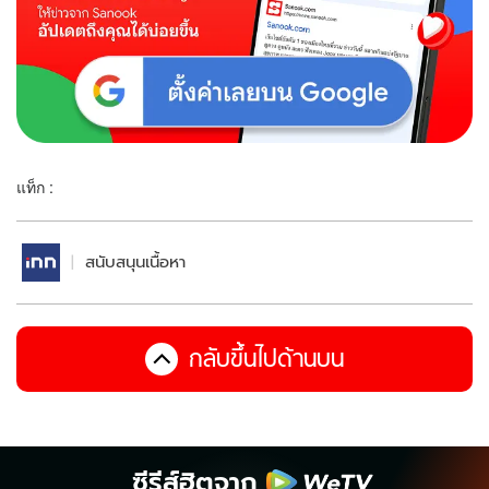
แท็ก :
สนับสนุนเนื้อหา
กลับขึ้นไปด้านบน
ซีรีส์ฮิตจาก