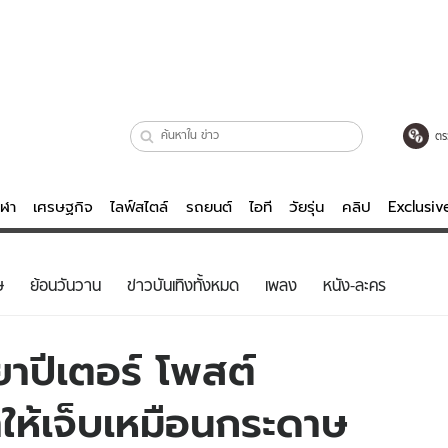
ตร
ีฬา
เศรษฐกิจ
ไลฟ์สไตล์
รถยนต์
ไอที
วัยรุ่น
คลิป
Exclusi
ตรวจหวย
ไลฟ์สไตล์
บันเทิงค
ษ
ย้อนวันวาน
ข่าวบันเทิงทั้งหมด
เพลง
หนัง-ละคร
ผู้หญิง
หนัง-ละคร
ผู้ชาย
เพลง
าปีเตอร์ โพสต์
ย
วัยรุ่น
เกมส์
ให้เจ็บเหมือนกระดาษ
ไอที
คลิป
รถยนต์
พอดแคสต์