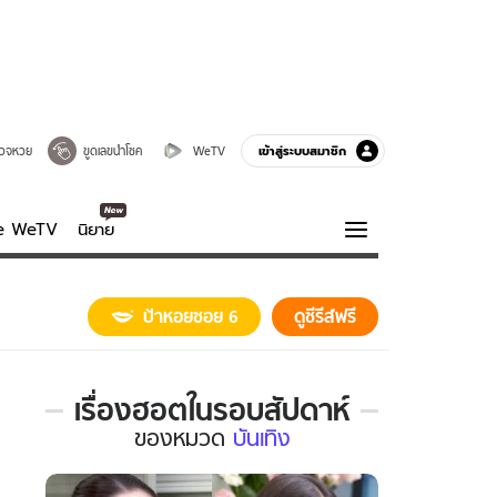
เข้าสู่ระบบสมาชิก
วจหวย
ขูดเลขนำโชค
WeTV
ve WeTV
นิยาย
รบรส
ความรู้รอบตัว
ป้าหอยซอย 6
ดูซีรีส์ฟรี
ฮาวทู
กูรู-รอบรู้
เรื่องฮอตในรอบสัปดาห์
เรื่อง
ของ
หมวด
บันเทิง
ฮอต
ใน
รอบ