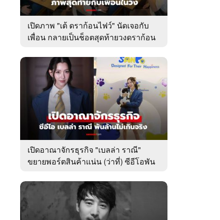
เปิดภาพ "เต้ ดราก้อนไฟว์" นัดเจอกับ
เพื่อน กลายเป็นช็อตสุดท้ายวงดราก้อน
ไฟว์
เปิดอาณาจักรธุรกิจ "เบลล่า ราณี"
ขยายพอร์ตสินค้าแน่น (ว่าที่) ซีอีโอพัน
ล้านเคียงข้าง "วิล ชวิณ"