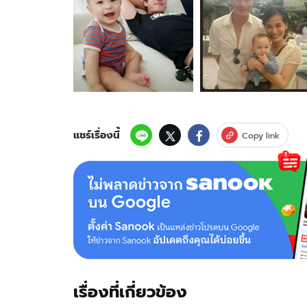
20
ภาพ
ของ
ส่อ
เลิก!
พลอย
ภรรยา
ปี
เตอร์
โพสต์
แชร์เรื่องนี้
Copy link
ข้อความ
เปรียบ
คน
ทำให้
เจ็บ
เหมือน
กระดาษ
ทราย
เรื่องที่เกี่ยวข้อง