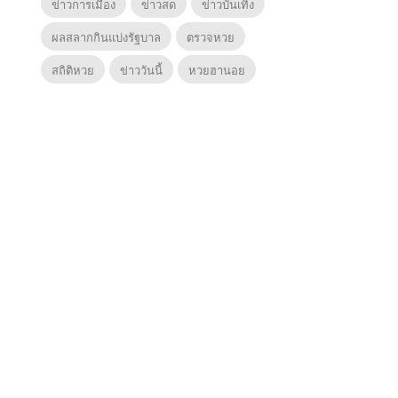
ข่าวการเมือง
ข่าวสด
ข่าวบันเทิง
ผลสลากกินแบ่งรัฐบาล
ตรวจหวย
สถิติหวย
ข่าววันนี้
หวยฮานอย