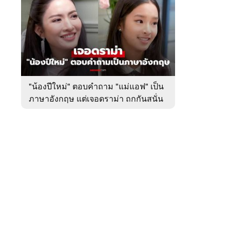
สัปดาห์
ของ
หมวด
บันเทิง
 WeTV
"น้องปีใหม่" ตอบคำถาม "แม่แอฟ" เป็น
ภาษาอังกฤษ แต่เจอดราม่า ถกกันสนั่น
ติดต่อโฆษณา
tencentthbd
sales@tencent.co.th
รา
ร้องเรียนเนื้อหาไม่เหมาะสม
แนะนำติชม แจ้งปัญหาการใช้งาน