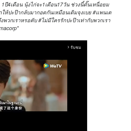
 1ปี4เดือน นุ้งไก่จะ1เดือน17วัน ช่วงนี้ดั๊นเหนื่อยม
ยากให้ปะป๊ากล้บมากอดกันเหมือนเดิมจุงเบย #แพนเต
ดถึงพวกเราหรอคับ #ไม่มีใครรักปะป๊าเท่ากับพวกเรา
umacorp"
รับชม
arrow_forward_ios