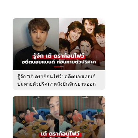
รู้จัก "เต้ ดราก้อนไฟว์" อดีตบอยแบนด์
ปมหายตัวปริศนาหลังปั่นจักรยานออก
จากบ้านพัก