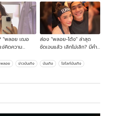
้น? "พลอย เฌอ
ส่อง "พลอย-โต้ง" ล่าสุด
์แง่คิดความ
ชัดเจนแล้ว เลิกไม่เลิก? มีคำ
ำแฟนๆ เป็นห่วง
ตอบ
์ พลอย
ข่าวบันเทิง
บันเทิง
ไฮไลท์บันเทิง