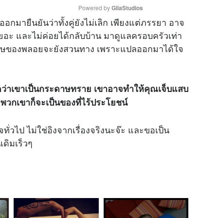
Powered by 
GliaStudios
็ออกมายืนยันว่าทั้งคู่ยังไม่เลิก เพียงแต่ภรรยา อาจ
เยอะ และไม่ค่อยได้กลับบ้าน มาดูแลครอบครัวเท่า
M
อังกฤษของพลอยจะยังสวนทาง เพราะแปลออกมาได้ใจ
u
t
e
่คิดว่าเขาเป็นกระดาษทราย เขาอาจทำให้คุณเจ็บแสบ
วกเขาก็จะเป็นของที่ไร้ประโยชน์
่วไป ไม่ใช่อิงจากเรื่องจริงนะจ๊ะ และขอเป็น
เดิมเร็วๆ