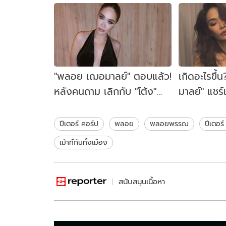
"พลอย เฌอมาลย์" ตอบแล้ว!
เกิดอะไรขึ
หลังคนถาม เลิกกับ "โต้ง"
มาลย์" แชร
แล้วหรอ?
สัมพันธ์ ท
คุณมัมเลย
ปีเตอร์ คอร์ป
พลอย
พลอยพรรณ
ปีเตอร
เม้าท์กันทั้งเมือง
สนับสนุนเนื้อหา