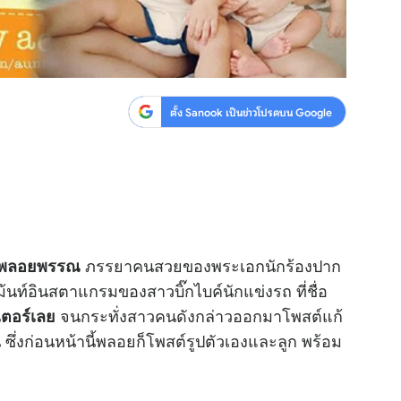
ตั้ง Sanook เป็นข่าวโปรดบน Google
ภรรยาคนสวยของพระเอกนักร้องปาก
 พลอยพรรณ
้นท์อินสตาแกรมของสาวบิ๊กไบค์นักแข่งรถ ที่ชื่อ
จนกระทั่งสาวคนดังกล่าวออกมาโพสต์แก้
เตอร์เลย
้น ซึ่งก่อนหน้านี้พลอยก็โพสต์รูปตัวเองและลูก พร้อม