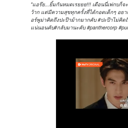
"แอร๊ย...ยิ้มกันหมดเรยยย!!! เดือนนี่เพ่กบก็จะ
ว้าก แต่มีความสุขทุกครั้งที่ได้กอดเด็กๆ อ
อร์พูม่าคิดถึงปะป๊าม้ากมากคับ #ปะป๊าไม่คิ
แน่นอนคับ#กลับมานะคับ #panthercorp #p