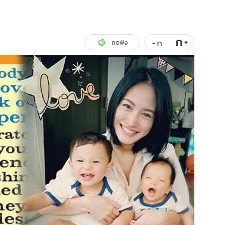
สุขภาพ
ดูทีวี
เที่ยว-กิน
WeTV
ก
+
-
ก
กดฟัง
Tasteful Thailand
Exclusive
Sanook Choice
นิยาย
ยลได้ที่
ร่วมงานกับเ