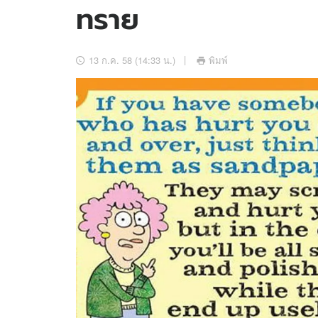
ทราย
อัปเดตจีน
เช็กข่าวชัวร์
13 ก.ค. 58 (14:33 น.)
พิมพ์
ติดตามสนุกโซเชี
ดาวน์โหลดสนุกแอปฟรี
สงวนลิขสิทธิ์ ©
2569
บริษัท อิมเมจ ฟิวเจอร์ (ประเทศไทย) จำกัด