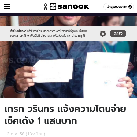
ข่าวบันเทิง
เข้าสู่ระบบสมาชิก
หมวดอื่นๆ
//s.isanook.com/ns/0/ud/365/1829062/631583-
Sanook
//s.isanook.com/sr/0/images/logo-
600
60
02.jpg
new-
sanook.png
เว็บไซต์นี้ใช้คุกกี้
เพื่อให้ท่านได้รับประสบการณ์การใช้งานที่ดีที่สุดบน เว็บไซต์
ตกลง
ของเรา โปรดศึกษาเพิ่มเติมที่
นโยบายความเป็นส่วนตัว
และ
นโยบายคุกกี้
เกรท วรินทร แจ้งความโดนจ่าย
เช็คเด้ง 1 แสนบาท
13 ก.ค. 58 (13:40 น.)