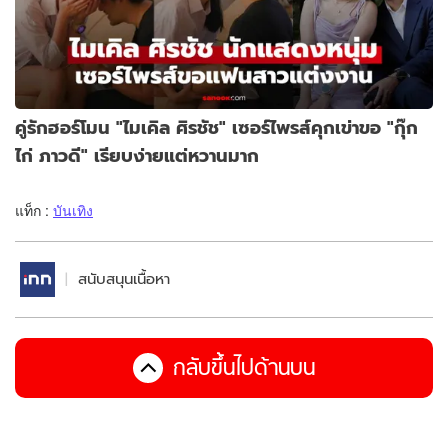
คู่รักฮอร์โมน "ไมเคิล ศิรชัช" เซอร์ไพรส์คุกเข่าขอ "กุ๊ก
ไก่ ภาวดี" เรียบง่ายแต่หวานมาก
แท็ก :
บันเทิง
สนับสนุนเนื้อหา
กลับขึ้นไปด้านบน