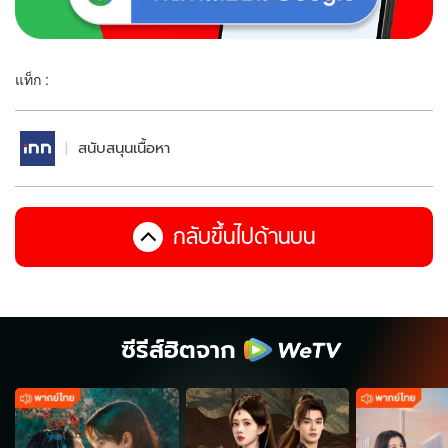
แท็ก :
สนับสนุนเนื้อหา
กลับขึ้นไปด้านบน
ซีรีส์ฮิตจาก