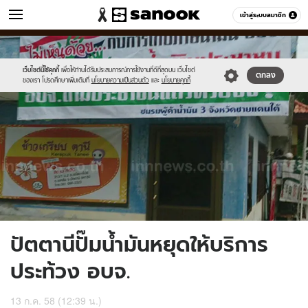
ข่าว
เข้าสู่ระบบสมาชิก
หมวดอื่นๆ
//s.isanook.com/ns/0/ud/365/1829018/631564-
Sanook
//s.isanook.com/sr/0/images/logo-
600
60
01.jpg
new-
sanook.png
เว็บไซต์นี้ใช้คุกกี้
เพื่อให้ท่านได้รับประสบการณ์การใช้งานที่ดีที่สุดบน เว็บไซต์
ตกลง
ของเรา โปรดศึกษาเพิ่มเติมที่
นโยบายความเป็นส่วนตัว
และ
นโยบายคุกกี้
ปัตตานีปั๊มน้ำมันหยุดให้บริการ
ประท้วง อบจ.
13 ก.ค. 58 (12:39 น.)