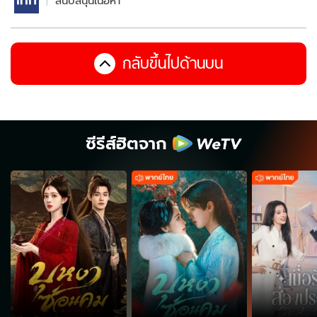
สนับสนุนเนื้อหา
กลับขึ้นไปด้านบน
ซีรีส์ฮิตจาก