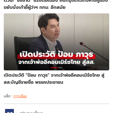
ด่วน! "ชัชชาติ" แรงต่อเนื่อง คนกรุงเทใจทิ้งห่างคู่แข่ง
ขยับนั่งเก้าอี้ผู้ว่าฯ กทม. อีกสมัย
เปิดประวัติ "ป้อม ภาวุธ" จากเจ้าพ่ออีคอมเมิร์ซไทย สู่
สส.บัญชีรายชื่อ พรรคประชาชน
แท็ก :
การเมือง