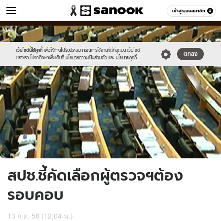
ข่าว
เข้าสู่ระบบสมาชิก
หมวดอื่นๆ
//s.isanook.com/ns/0/ud/365/1828978/631558-
Sanook
//s.isanook.com/sr/0/images/logo-
600
60
01.jpg
new-
sanook.png
เว็บไซต์นี้ใช้คุกกี้
เพื่อให้ท่านได้รับประสบการณ์การใช้งานที่ดีที่สุดบน เว็บไซต์
ตกลง
ของเรา โปรดศึกษาเพิ่มเติมที่
นโยบายความเป็นส่วนตัว
และ
นโยบายคุกกี้
สปช.ชี้คัดเลือกผู้ตรวจฯต้อง
รอบคอบ
13 ก.ค. 58 (12:04 น.)