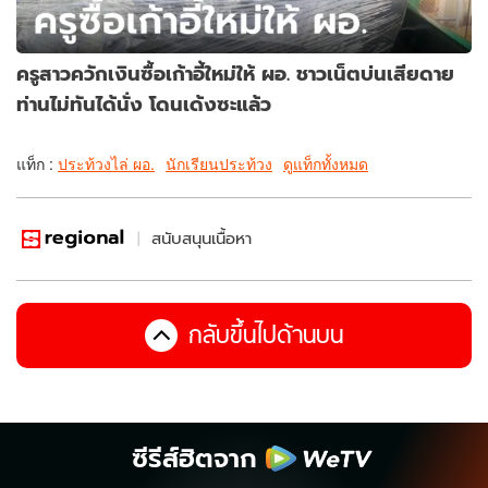
ครูสาวควักเงินซื้อเก้าอี้ใหม่ให้ ผอ. ชาวเน็ตบ่นเสียดาย
ท่านไม่ทันได้นั่ง โดนเด้งซะแล้ว
แท็ก :
ประท้วงไล่ ผอ.
นักเรียนประท้วง
ดูแท็กทั้งหมด
สนับสนุนเนื้อหา
กลับขึ้นไปด้านบน
ซีรีส์ฮิตจาก