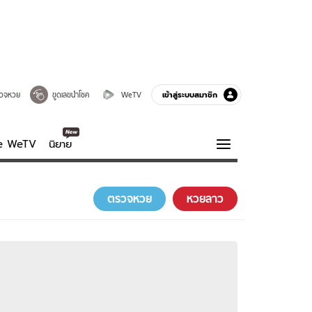
เข้าสู่ระบบสมาชิก
วจหวย
ขูดเลขนำโชค
WeTV
ve WeTV
นิยาย
รบรส
ความรู้รอบตัว
ตรวจหวย
หวยลาว
ฮาวทู
กูรู-รอบรู้