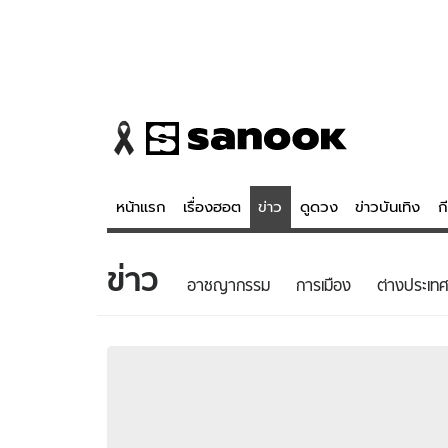
หน้าแรก
เรื่องฮอต
ข่าว
ดูดวง
ข่าวบันเทิง
ก
ข่าว
ข่าว
ดูดวง - 
อาชญากรรม
การเมือง
ต่างประเทศ
เรื่องฮอต
ดูดวง
ข่าว
หวยไทย
ข่าวบันเทิง
สถิติหวยไท
ข่าวกีฬา
หวยลาว
ข่าวเศรษฐกิจ