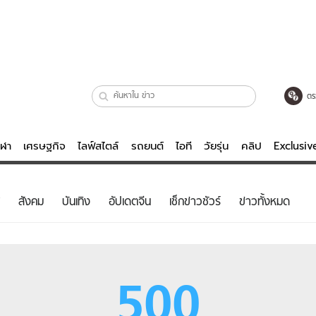
ตร
ีฬา
เศรษฐกิจ
ไลฟ์สไตล์
รถยนต์
ไอที
วัยรุ่น
คลิป
Exclusi
ตรวจหวย
ไลฟ์สไตล์
บันเทิงค
สังคม
บันเทิง
อัปเดตจีน
เช็กข่าวชัวร์
ข่าวทั้งหมด
ผู้หญิง
หนัง-ละคร
ผู้ชาย
เพลง
ย
วัยรุ่น
เกมส์
500
ไอที
คลิป
รถยนต์
พอดแคสต์