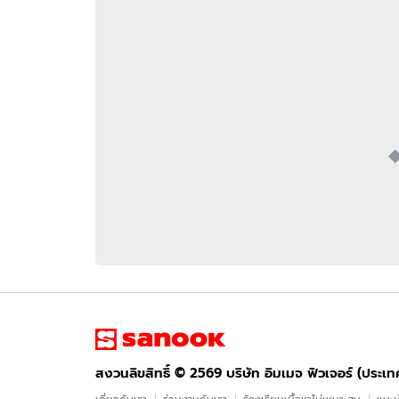
อัปเดตจีน
เช็กข่าวชัวร์
ติดตามสนุกโซเชี
ดาวน์โหลดสนุกแอปฟรี
สงวนลิขสิทธิ์ ©
2569
บริษัท อิมเมจ ฟิวเจอร์ (ประเทศไทย) จำกัด
สงวนลิขสิทธิ์ ©
2569
บริษัท อิมเมจ ฟิวเจอร์ (ประเ