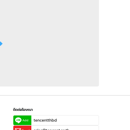
 WeTV
ติดต่อโฆษณา
tencentthbd
sales@tencent.co.th
รา
ร้องเรียนเนื้อหาไม่เหมาะสม
แนะนำติชม แจ้งปัญหาการใช้งาน
ติดต่อโฆษณา
tencentthbd
Add