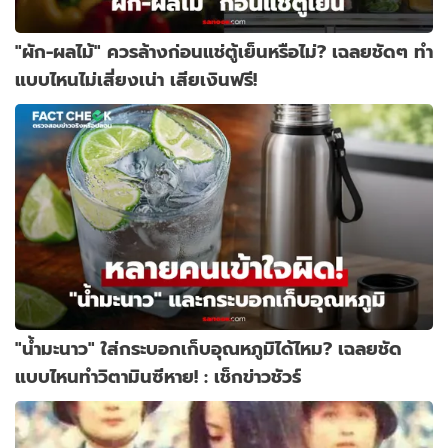
"ผัก-ผลไม้" ควรล้างก่อนแช่ตู้เย็นหรือไม่? เฉลยชัดๆ ทำ
แบบไหนไม่เสี่ยงเน่า เสียเงินฟรี!
"น้ำมะนาว" ใส่กระบอกเก็บอุณหภูมิได้ไหม? เฉลยชัด
แบบไหนทำวิตามินซีหาย! : เช็กข่าวชัวร์