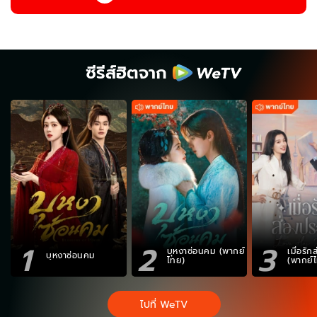
ซีรีส์ฮิตจาก
1
2
3
บุหงาซ่อนคม (พากย์
เมื่อรั
บุหงาซ่อนคม
ไทย)
(พากย์
ไปที่ WeTV