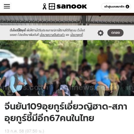
ข่าว
เข้าสู่ระบบสมาชิก
หมวดอื่นๆ
//s.isanook.com/ns/0/ud/365/1828758/631477-
Sanook
//s.isanook.com/sr/0/images/logo-
600
60
01.jpg
new-
sanook.png
เว็บไซต์นี้ใช้คุกกี้
เพื่อให้ท่านได้รับประสบการณ์การใช้งานที่ดีที่สุดบน เว็บไซต์
ตกลง
ของเรา โปรดศึกษาเพิ่มเติมที่
นโยบายความเป็นส่วนตัว
และ
นโยบายคุกกี้
จีนยัน109อุยกูร์เอี่ยวญิฮาด-สภา
อุยกูร์ชี้มีอีก67คนในไทย
13 ก.ค. 58 (07:50 น.)