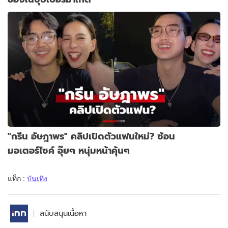
"กรีน อัษฎาพร" คลิปเปิดตัวแฟนใหม่? ซ้อน
มอเตอร์ไซค์ อุ๊ยๆ หนุ่มหน้าคุ้นๆ
แท็ก :
บันเทิง
สนับสนุนเนื้อหา