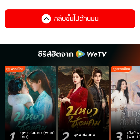
กลับขึ้นไปด้านบน
ซีรีส์ฮิตจาก
1
2
3
บุหงาซ่อนคม (พากย์
เมื่อรั
บุหงาซ่อนคม
ไทย)
(พากย์