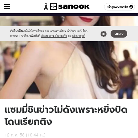
ข่าวบันเทิง
เข้าสู่ระบบสมาชิก
หมวดอื่นๆ
//s.isanook.com/ns/0/ud/365/1828594/631425-
Sanook
//s.isanook.com/sr/0/images/logo-
600
60
02.jpg
new-
sanook.png
เว็บไซต์นี้ใช้คุกกี้
เพื่อให้ท่านได้รับประสบการณ์การใช้งานที่ดีที่สุดบน เว็บไซต์
ตกลง
ของเรา โปรดศึกษาเพิ่มเติมที่
นโยบายความเป็นส่วนตัว
และ
นโยบายคุกกี้
แซมมี่ชินข่าวไม่ดังเพราะหยิ่งปัด
โดนเรียกติง
12 ก.ค. 58 (16:44 น.)