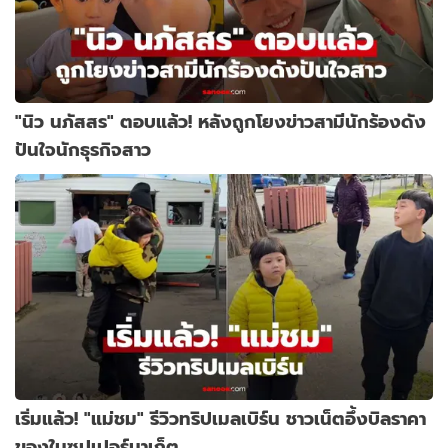
"นิว นภัสสร" ตอบแล้ว! หลังถูกโยงข่าวสามีนักร้องดัง
ปันใจนักธุรกิจสาว
เริ่มแล้ว! "แม่ชม" รีวิวทริปเมลเบิร์น ชาวเน็ตอึ้งบิลราคา
ของในซุปเปอร์มาเก็ต