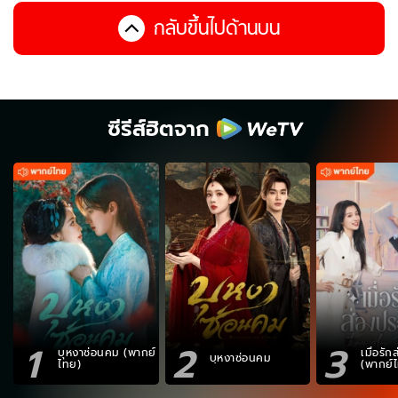
กลับขึ้นไปด้านบน
ซีรีส์ฮิตจาก
1
2
3
บุหงาซ่อนคม (พากย์
เมื่อรั
บุหงาซ่อนคม
ไทย)
(พากย์