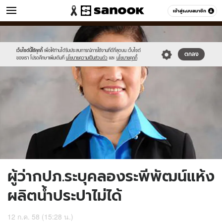
ข่าว
เข้าสู่ระบบสมาชิก
หมวดอื่นๆ
//s.isanook.com/ns/0/ud/365/1828474/631387-
Sanook
//s.isanook.com/sr/0/images/logo-
600
60
01.jpg
new-
sanook.png
เว็บไซต์นี้ใช้คุกกี้
เพื่อให้ท่านได้รับประสบการณ์การใช้งานที่ดีที่สุดบน เว็บไซต์
ตกลง
ของเรา โปรดศึกษาเพิ่มเติมที่
นโยบายความเป็นส่วนตัว
และ
นโยบายคุกกี้
ผู้ว่ากปภ.ระบุคลองระพีพัฒน์แห้ง
ผลิตน้ำประปาไม่ได้
12 ก.ค. 58 (15:28 น.)