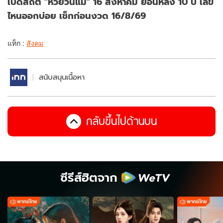
เปิดสถิติ "หวยวันแม่" 16 สิงหาคม ย้อนหลัง 10 ปี เลข
ไหนออกบ่อย เช็กก่อนงวด 16/8/69
แท็ก :
สังคม
สนับสนุนเนื้อหา
กลับขึ้นไปด้านบน
ซีรีส์ฮิตจาก