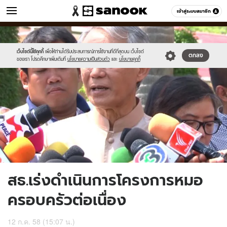
ข่าว
เข้าสู่ระบบสมาชิก
หมวดอื่นๆ
//s.isanook.com/ns/0/ud/365/1828450/631378-
Sanook
//s.isanook.com/sr/0/images/logo-
600
60
01.jpg
new-
sanook.png
เว็บไซต์นี้ใช้คุกกี้
เพื่อให้ท่านได้รับประสบการณ์การใช้งานที่ดีที่สุดบน เว็บไซต์
ตกลง
ของเรา โปรดศึกษาเพิ่มเติมที่
นโยบายความเป็นส่วนตัว
และ
นโยบายคุกกี้
สธ.เร่งดำเนินการโครงการหมอ
ครอบครัวต่อเนื่อง
12 ก.ค. 58 (15:07 น.)