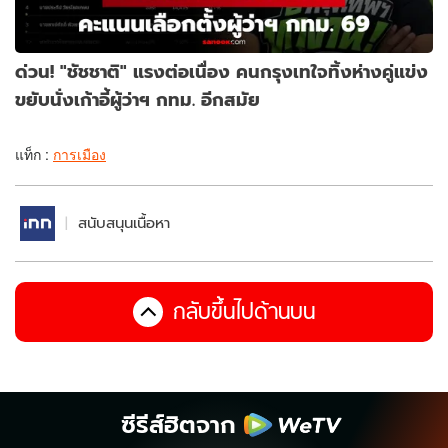
ด่วน! "ชัชชาติ" แรงต่อเนื่อง คนกรุงเทใจทิ้งห่างคู่แข่ง
ขยับนั่งเก้าอี้ผู้ว่าฯ กทม. อีกสมัย
แท็ก :
การเมือง
สนับสนุนเนื้อหา
กลับขึ้นไปด้านบน
ซีรีส์ฮิตจาก