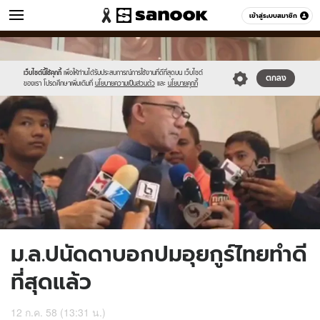
ข่าว
เข้าสู่ระบบสมาชิก
หมวดอื่นๆ
//s.isanook.com/ns/0/ud/365/1828442/631365-
Sanook
//s.isanook.com/sr/0/images/logo-
600
60
01.jpg
new-
sanook.png
เว็บไซต์นี้ใช้คุกกี้
เพื่อให้ท่านได้รับประสบการณ์การใช้งานที่ดีที่สุดบน เว็บไซต์
ตกลง
ของเรา โปรดศึกษาเพิ่มเติมที่
นโยบายความเป็นส่วนตัว
และ
นโยบายคุกกี้
ม.ล.ปนัดดาบอกปมอุยกูร์ไทยทำดี
ที่สุดแล้ว
12 ก.ค. 58 (13:31 น.)