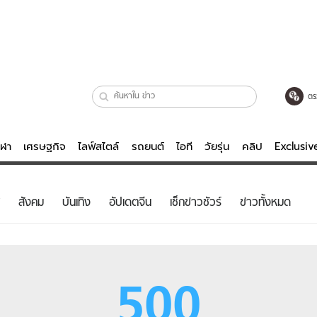
ตร
ีฬา
เศรษฐกิจ
ไลฟ์สไตล์
รถยนต์
ไอที
วัยรุ่น
คลิป
Exclusi
ตรวจหวย
ไลฟ์สไตล์
บันเทิงค
สังคม
บันเทิง
อัปเดตจีน
เช็กข่าวชัวร์
ข่าวทั้งหมด
ผู้หญิง
หนัง-ละคร
ผู้ชาย
เพลง
ย
วัยรุ่น
เกมส์
500
ไอที
คลิป
รถยนต์
พอดแคสต์