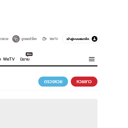
เข้าสู่ระบบสมาชิก
วจหวย
ขูดเลขนำโชค
WeTV
ve WeTV
นิยาย
รบรส
ความรู้รอบตัว
ตรวจหวย
หวยลาว
ฮาวทู
กูรู-รอบรู้