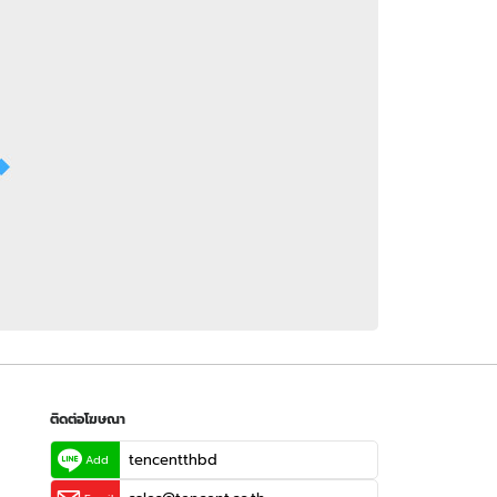
 WeTV
ติดต่อโฆษณา
tencentthbd
sales@tencent.co.th
รา
ร้องเรียนเนื้อหาไม่เหมาะสม
แนะนำติชม แจ้งปัญหาการใช้งาน
ติดต่อโฆษณา
tencentthbd
Add