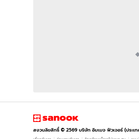
อัปเดตจีน
เช็กข่าวชัวร์
ติดตามสนุกโซเชี
ดาวน์โหลดสนุกแอปฟรี
สงวนลิขสิทธิ์ ©
2569
บริษัท อิมเมจ ฟิวเจอร์ (ประเทศไทย) จำกัด
สงวนลิขสิทธิ์ ©
2569
บริษัท อิมเมจ ฟิวเจอร์ (ประเ