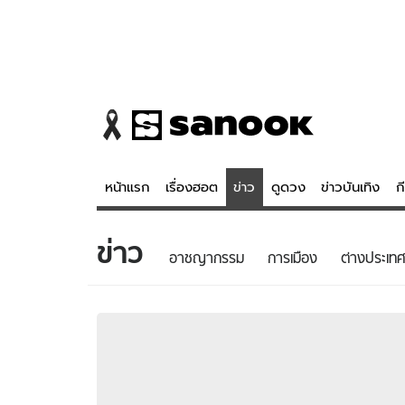
หน้าแรก
เรื่องฮอต
ข่าว
ดูดวง
ข่าวบันเทิง
ก
ข่าว
ข่าว
ดูดวง - 
อาชญากรรม
การเมือง
ต่างประเทศ
เรื่องฮอต
ดูดวง
ข่าว
หวยไทย
ข่าวบันเทิง
สถิติหวยไท
ข่าวกีฬา
หวยลาว
ข่าวเศรษฐกิจ