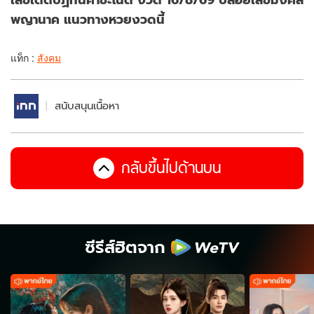
พญานาค แนวทางหวยงวดนี้
แท็ก :
สังคม
สนับสนุนเนื้อหา
กลับขึ้นไปด้านบน
ซีรีส์ฮิตจาก