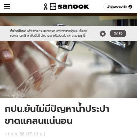
ข่าว
เข้าสู่ระบบสมาชิก
หมวดอื่นๆ
//s.isanook.com/ns/0/ud/365/1828154/631267-
Sanook
//s.isanook.com/sr/0/images/logo-
600
60
01.jpg
new-
sanook.png
เว็บไซต์นี้ใช้คุกกี้
เพื่อให้ท่านได้รับประสบการณ์การใช้งานที่ดีที่สุดบน เว็บไซต์
ตกลง
ของเรา โปรดศึกษาเพิ่มเติมที่
นโยบายความเป็นส่วนตัว
และ
นโยบายคุกกี้
กปน.ยันไม่มีปัญหาน้ำประปา
ขาดแคลนแน่นอน
11 ก.ค. 58 (17:13 น.)