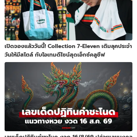
เปิดจองแล้ววันนี้! Collection 7-Eleven เติมลุคประจำ
วันให้มีสไตล์ กับไอเทมดีไซน์สุดเอ็กซ์คลูซีฟ
เลขเด็ดปฏิทินคำชะโนด งวด 16/8/69 ปล่อยเลขมงคล