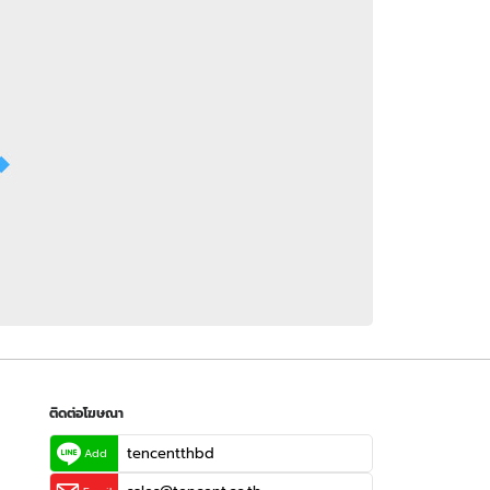
 WeTV
ติดต่อโฆษณา
tencentthbd
sales@tencent.co.th
รา
ร้องเรียนเนื้อหาไม่เหมาะสม
แนะนำติชม แจ้งปัญหาการใช้งาน
ติดต่อโฆษณา
tencentthbd
Add