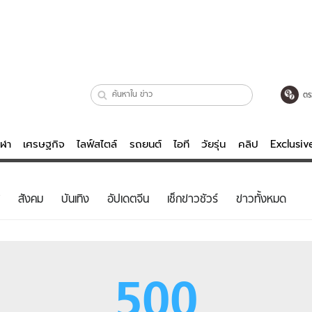
ตร
ีฬา
เศรษฐกิจ
ไลฟ์สไตล์
รถยนต์
ไอที
วัยรุ่น
คลิป
Exclusi
ตรวจหวย
ไลฟ์สไตล์
บันเทิงค
สังคม
บันเทิง
อัปเดตจีน
เช็กข่าวชัวร์
ข่าวทั้งหมด
ผู้หญิง
หนัง-ละคร
ผู้ชาย
เพลง
ย
วัยรุ่น
เกมส์
500
ไอที
คลิป
รถยนต์
พอดแคสต์