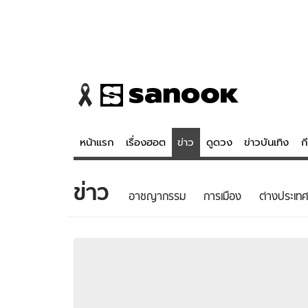
หน้าแรก
เรื่องฮอต
ข่าว
ดูดวง
ข่าวบันเทิง
ก
ข่าว
ข่าว
ดูดวง - 
อาชญากรรม
การเมือง
ต่างประเทศ
เรื่องฮอต
ดูดวง
ข่าว
หวยไทย
ข่าวบันเทิง
สถิติหวยไท
ข่าวกีฬา
หวยลาว
ข่าวเศรษฐกิจ