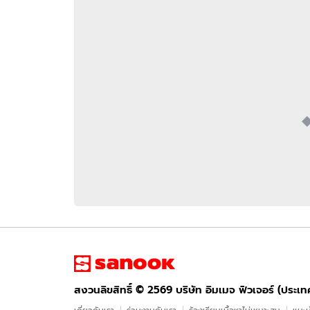
อัปเดตจีน
เช็กข่าวชัวร์
ติดตามสนุกโซเชี
ดาวน์โหลดสนุกแอปฟรี
สงวนลิขสิทธิ์ ©
2569
บริษัท อิมเมจ ฟิวเจอร์ (ประเทศไทย) จำกัด
สงวนลิขสิทธิ์ ©
2569
บริษัท อิมเมจ ฟิวเจอร์ (ประเ