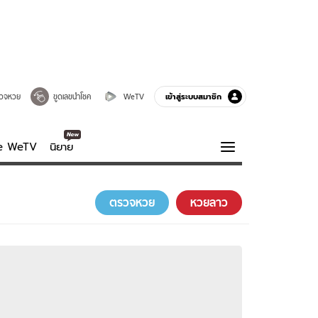
เข้าสู่ระบบสมาชิก
วจหวย
ขูดเลขนำโชค
WeTV
ve WeTV
นิยาย
รบรส
ความรู้รอบตัว
ตรวจหวย
หวยลาว
ฮาวทู
กูรู-รอบรู้