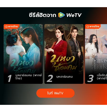
ซีรีส์ฮิตจาก
1
2
3
บุหงาซ่อนคม (พากย์
เมื่อรั
บุหงาซ่อนคม
ไทย)
(พากย์
ไปที่ WeTV