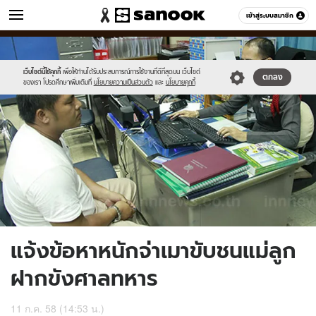
ข่าว
เข้าสู่ระบบสมาชิก
หมวดอื่นๆ
//s.isanook.com/ns/0/ud/365/1828034/0.jpg
Sanook
//s.isanook.com/sr/0/images/logo-
600
60
new-
sanook.png
เว็บไซต์นี้ใช้คุกกี้
เพื่อให้ท่านได้รับประสบการณ์การใช้งานที่ดีที่สุดบน เว็บไซต์
ตกลง
ของเรา โปรดศึกษาเพิ่มเติมที่
นโยบายความเป็นส่วนตัว
และ
นโยบายคุกกี้
แจ้งข้อหาหนักจ่าเมาขับชนแม่ลูก
ฝากขังศาลทหาร
11 ก.ค. 58 (14:53 น.)