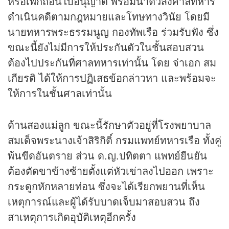
หรือเพิกถอนใบอนุญาต พร้อมนำตัวส่งศาลทหาร
ดำเนินคดีตามกฎหมายและโทษทางวินัย โดยมี
นายทหารพระธรรมนูญ กองทัพเรือ ร่วมรับฟัง ซึ่ง
ขณะนี้ยังไม่มีการให้ประกันตัวในชั้นสอบสวน
ต้องไปประกันที่ศาลทหารเท่านั้น โดย จ่าเอก สม
เกียรติ ได้ให้การปฏิเสธข้อกล่าวหา และพร้อมจะ
ให้การในชั้นศาลเท่านั้น
ด้านสองแม่ลูก ขณะนี้รักษาตัวอยู่ที่โรงพยาบาล
สมเด็จพระนางเจ้าสิริกิติ์ กรมแพทย์ทหารเรือ ทั้งคู่
พ้นขีดอันตราย ส่วน ด.ญ.ปทิตตา แพทย์ยืนยัน
ต้องตัดขาข้างซ้ายตั้งแต่หัวเข่าลงไปออก เพราะ
กระดูกหักหลายท่อน ซึ่งจะได้เรียกพยานที่เห็น
เหตุการณ์และผู้ได้รับบาดเจ็บมาสอบสวน ถึง
สาเหตุการเกิดอุบัติเหตุอีกครั้ง