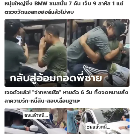
หนุ่มใหญ่ซิ่ง BMW ชนสนั่น 7 คัน เจ็บ 9 สาหัส 1 แต่
ตรวจวัดแอลกอฮอล์แล้วไม่พบ
เจอตัวแล้ว! "จ่าทหารเรือ" หายตัว 6 วัน ทิ้งจดหมายสั่ง
ลาความรัก-หนี้สิน-สอบเลื่อนฐานะ