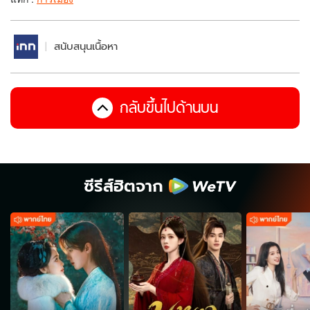
สนับสนุนเนื้อหา
กลับขึ้นไปด้านบน
ซีรีส์ฮิตจาก