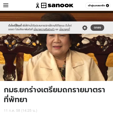
ข่าว
เข้าสู่ระบบสมาชิก
หมวดอื่นๆ
//s.isanook.com/ns/0/ud/365/1828022/631217-
Sanook
//s.isanook.com/sr/0/images/logo-
600
60
01.jpg
new-
sanook.png
เว็บไซต์นี้ใช้คุกกี้
เพื่อให้ท่านได้รับประสบการณ์การใช้งานที่ดีที่สุดบน เว็บไซต์
ตกลง
ของเรา โปรดศึกษาเพิ่มเติมที่
นโยบายความเป็นส่วนตัว
และ
นโยบายคุกกี้
กมธ.ยกร่างเตรียมถกรายมาตรา
ที่พัทยา
11 ก.ค. 58 (14:25 น.)