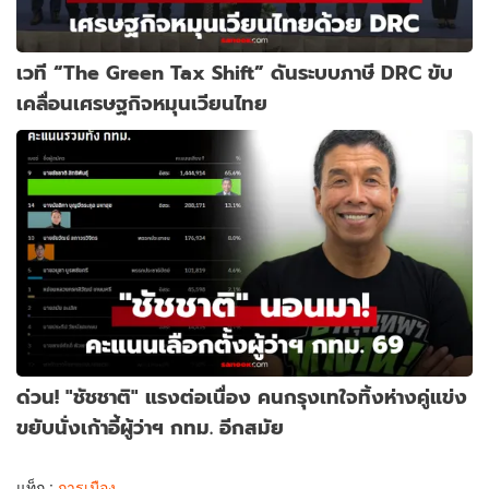
เวที “The Green Tax Shift” ดันระบบภาษี DRC ขับ
เคลื่อนเศรษฐกิจหมุนเวียนไทย
ด่วน! "ชัชชาติ" แรงต่อเนื่อง คนกรุงเทใจทิ้งห่างคู่แข่ง
ขยับนั่งเก้าอี้ผู้ว่าฯ กทม. อีกสมัย
แท็ก :
การเมือง