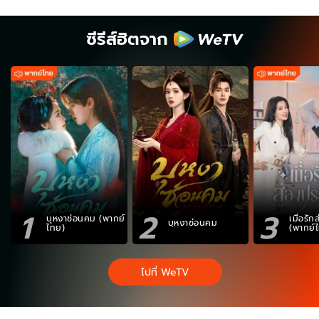
ซีรีส์ฮิตจาก
1
2
3
บุหงาซ่อนคม (พากย์
เมื่อรั
บุหงาซ่อนคม
ไทย)
(พากย์
ไปที่ WeTV