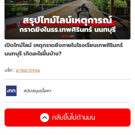
เปิดไทม์ไลน์ เหตุกราดยิงภายในโรงเรียนเทพศิรินทร์
นนทบุรี เกิดอะไรขึ้นบ้าง?
แท็ก :
อาชญากรรม
สนับสนุนเนื้อหา
กลับขึ้นไปด้านบน