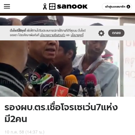
ข่าว
เข้าสู่ระบบสมาชิก
หมวดอื่นๆ
//s.isanook.com/ns/0/ud/365/1827498/631014-
Sanook
//s.isanook.com/sr/0/images/logo-
600
60
01.jpg
new-
sanook.png
เว็บไซต์นี้ใช้คุกกี้
เพื่อให้ท่านได้รับประสบการณ์การใช้งานที่ดีที่สุดบน เว็บไซต์
ตกลง
ของเรา โปรดศึกษาเพิ่มเติมที่
นโยบายความเป็นส่วนตัว
และ
นโยบายคุกกี้
รองผบ.ตร.เชื่อโจรเซเว่น7แห่ง
มี2คน
10 ก.ค. 58 (14:37 น.)