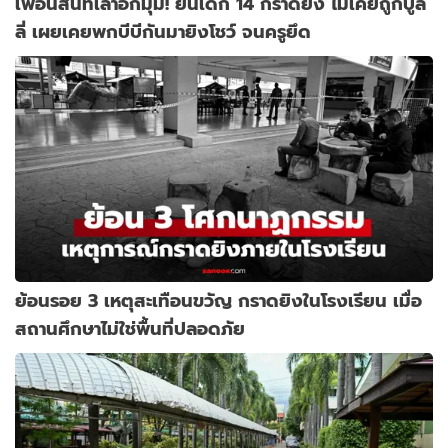
เพื่อนสนิทเล่าอีกมุม! ยันเด็ก 14 กราดยิง ไม่เคยถูกบูล
ลี่ เผยเคยพกบีบีกันมายิงโชว์ จนครูยึด
ย้อนรอย 3 เหตุสะเทือนขวัญ กราดยิงในโรงเรียน เมื่อ
สถานศึกษาไม่ใช่พื้นที่ปลอดภัย