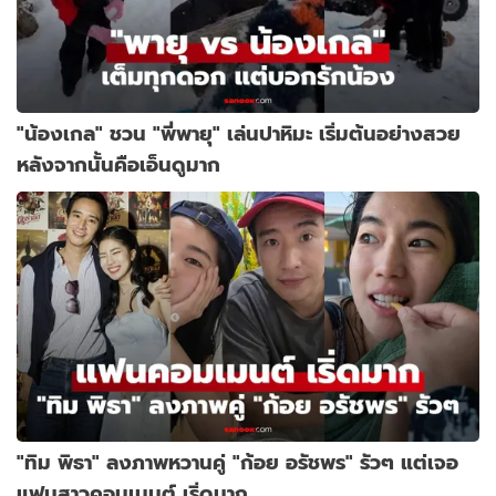
"น้องเกล" ชวน "พี่พายุ" เล่นปาหิมะ เริ่มต้นอย่างสวย
หลังจากนั้นคือเอ็นดูมาก
"ทิม พิธา" ลงภาพหวานคู่ "ก้อย อรัชพร" รัวๆ แต่เจอ
แฟนสาวคอมเมนต์ เริ่ดมาก