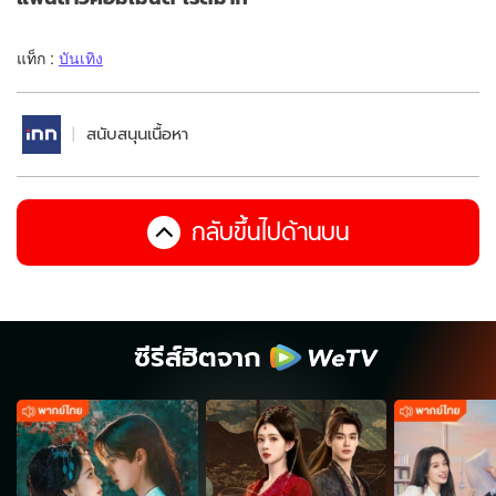
แท็ก :
บันเทิง
สนับสนุนเนื้อหา
กลับขึ้นไปด้านบน
ซีรีส์ฮิตจาก