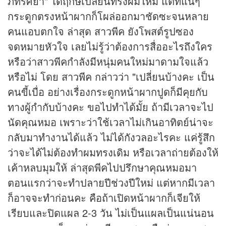
ภัทรศยา" ได้ฤกษ์เปลี่ยนทรงผมใหม่ แต่ที่แน่ๆ
กระดูกตรงหน้าผากก็โผล่ออกมาชัดซะจนหลาย
คนแอบตกใจ ล่าสุด สาวพีค ยังโพสต์รูปซอง
จดหมายหัวใจ เลยไม่รู้ว่าต้องการสื่ออะไรถึงใคร
หรือว่าสาวพีคกำลังมีหนุ่มคนใหม่มาดามใจแล้ว
หรือไม่ โดย สาวพีค กล่าวว่า "เปลี่ยนบ้างคะ เป็น
คนขี้เบื่อ อย่างเรื่องกระดูกหน้าผากปูดก็มีคุยกับ
ทางผู้กำกับบ้างคะ ขอไปทำได้มั้ย ถ้ามีเวลาจะไป
นัดคุณหมอ เพราะว่าใช้เวลาไม่เกินอาทิตย์น่าจะ
กลับมาทำงานได้แล้ว ไม่ได้กังวลอะไรคะ แค่รู้สึก
ว่าจะได้ไม่ต้องทำผมทรงเดิม หรือเวลาถ่ายต้องให้
เค้าหลบมุมให้ ล่าสุดพีคไปปรึกษาคุณหมอมา
ตอนแรกว่าจะทำปลายปีช่วงปีใหม่ แต่หากมีเวลา
ก็อาจจะทำก่อนคะ คือถ้าเปิดหน้าผากก็เจียให้
เรียบและปิดแผล 2-3 วัน ไม่เป็นแผลเป็นแน่นอน