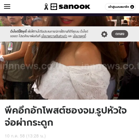
ข่าวบันเทิง
เข้าสู่ระบบสมาชิก
หมวดอื่นๆ
//s.isanook.com/ns/0/ud/365/1827442/630989-
Sanook
//s.isanook.com/sr/0/images/logo-
600
60
01.jpg
new-
sanook.png
เว็บไซต์นี้ใช้คุกกี้
เพื่อให้ท่านได้รับประสบการณ์การใช้งานที่ดีที่สุดบน เว็บไซต์
ตกลง
ของเรา โปรดศึกษาเพิ่มเติมที่
นโยบายความเป็นส่วนตัว
และ
นโยบายคุกกี้
พีคอึกอักโพสต์ซองจม.รูปหัวใจ
จ่อผ่ากระดูก
10 ก.ค. 58 (13:28 น.)