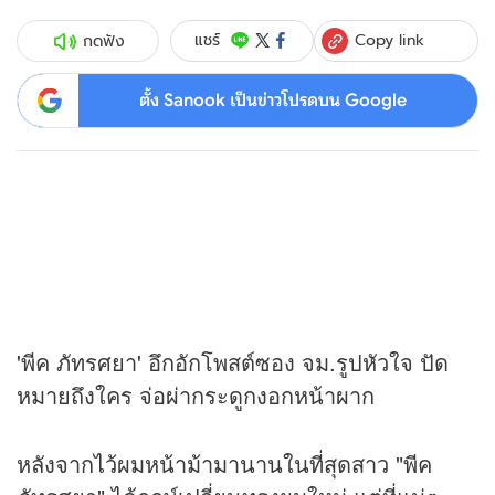
Copy link
แชร์
กดฟัง
ตั้ง Sanook เป็นข่าวโปรดบน Google
'พีค ภัทรศยา' อึกอักโพสต์ซอง จม.รูปหัวใจ ปัด
หมายถึงใคร จ่อผ่ากระดูกงอกหน้าผาก
หลังจากไว้ผมหน้าม้ามานานในที่สุดสาว "พีค