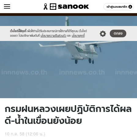
ข่าว
เข้าสู่ระบบสมาชิก
หมวดอื่นๆ
//s.isanook.com/ns/0/ud/365/1827338/630956-
Sanook
//s.isanook.com/sr/0/images/logo-
600
60
01.jpg
new-
sanook.png
เว็บไซต์นี้ใช้คุกกี้
เพื่อให้ท่านได้รับประสบการณ์การใช้งานที่ดีที่สุดบน เว็บไซต์
ตกลง
ของเรา โปรดศึกษาเพิ่มเติมที่
นโยบายความเป็นส่วนตัว
และ
นโยบายคุกกี้
กรมฝนหลวงเผยปฏิบัติการได้ผล
ดี-น้ำในเขื่อนยังน้อย
10 ก.ค. 58 (12:06 น.)