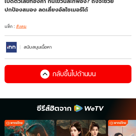
เปิดตัวเลขทองคำ กินไข่วันละกี่ฟอง? ถึงจะช่วย
ปกป้องสมอง ลดเสี่ยงอัลไซเมอร์ได้
แท็ก :
สังคม
สนับสนุนเนื้อหา
กลับขึ้นไปด้านบน
ซีรีส์ฮิตจาก