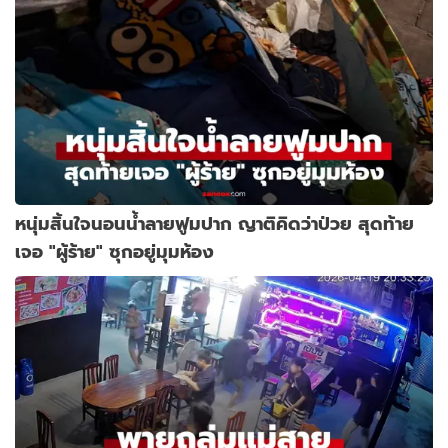
หนุ่มสิ้นใจนอนน้ำลายฟูมปาก ญาติคิดว่าป่วย สุดท้าย
เจอ "ผู้ร้าย" ซุกอยู่มุมห้อง