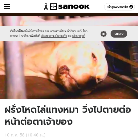
ข่าว
เข้าสู่ระบบสมาชิก
หมวดอื่นๆ
//s.isanook.com/ns/0/ud/365/1827266/vbvdds.jpg
Sanook
//s.isanook.com/sr/0/images/logo-
600
60
new-
sanook.png
เว็บไซต์นี้ใช้คุกกี้
เพื่อให้ท่านได้รับประสบการณ์การใช้งานที่ดีที่สุดบน เว็บไซต์
ตกลง
ของเรา โปรดศึกษาเพิ่มเติมที่
นโยบายความเป็นส่วนตัว
และ
นโยบายคุกกี้
ฝรั่งโหดไล่แทงหมา วิ่งไปตายต่อ
หน้าต่อตาเจ้าของ
10 ก.ค. 58 (10:46 น.)