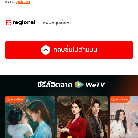
แท็ก :
ภูมิภาค
สนับสนุนเนื้อหา
กลับขึ้นไปด้านบน
ซีรีส์ฮิตจาก