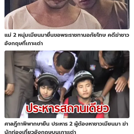
แม่ 2 หนุ่มเมียนมายื่นขอพระราชทานอภัยโทษ คดีฆ่าชาว
อังกฤษที่เกาะเต่า
ศาลฎีกาพิพากษายืน ประหาร 2 ผู้ต้องหาชาวเมียนมา ฆ่า
นักท่องเที่ยวอังกฤษบนเกาะเต่า