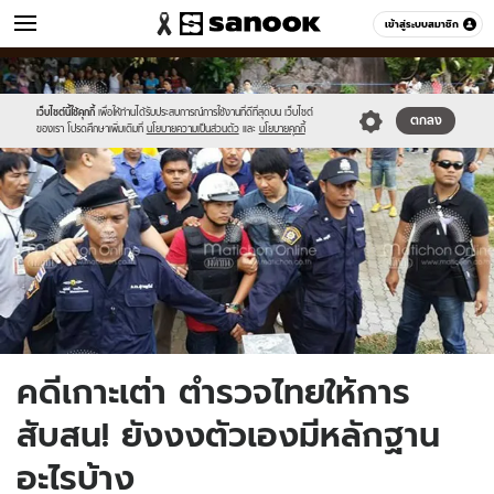
ข่าว
เข้าสู่ระบบสมาชิก
หมวดอื่นๆ
//s.isanook.com/ns/0/ud/365/1827083/news10.jpg
Sanook
//s.isanook.com/sr/0/images/logo-
600
60
new-
sanook.png
เว็บไซต์นี้ใช้คุกกี้
เพื่อให้ท่านได้รับประสบการณ์การใช้งานที่ดีที่สุดบน เว็บไซต์
ตกลง
ของเรา โปรดศึกษาเพิ่มเติมที่
นโยบายความเป็นส่วนตัว
และ
นโยบายคุกกี้
คดีเกาะเต่า ตำรวจไทยให้การ
สับสน! ยังงงตัวเองมีหลักฐาน
อะไรบ้าง