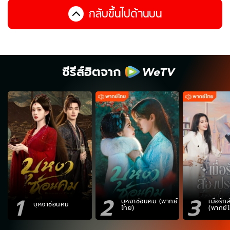
กลับขึ้นไปด้านบน
ซีรีส์ฮิตจาก
1
2
3
บุหงาซ่อนคม (พากย์
เมื่อรั
บุหงาซ่อนคม
ไทย)
(พากย์