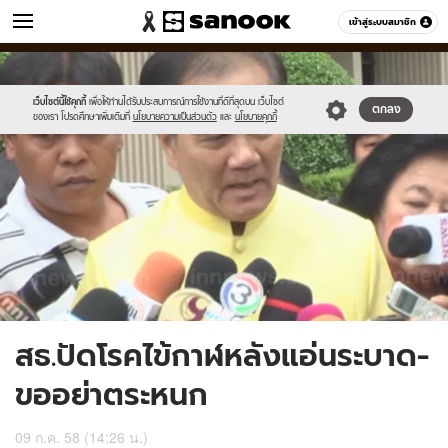
ข่าว
เข้าสู่ระบบสมาชิก
หมวดอื่นๆ
//s.isanook.com/ns/0/ud/365/1826850/630737-
Sanook
//s.isanook.com/sr/0/images/logo-
600
60
01.jpg
new-
sanook.png
เว็บไซต์นี้ใช้คุกกี้
เพื่อให้ท่านได้รับประสบการณ์การใช้งานที่ดีที่สุดบน เว็บไซต์
ตกลง
ของเรา โปรดศึกษาเพิ่มเติมที่
นโยบายความเป็นส่วนตัว
และ
นโยบายคุกกี้
สธ.ปัดโรคไข้กาฬหลังแอ่นระบาด-
ขออย่าตระหนก
09 ก.ค. 58 (14:26 น.)