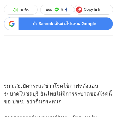
Copy link
แชร์
กดฟัง
ตั้ง Sanook เป็นข่าวโปรดบน Google
รมว.สธ.ปัดกระแส
ข่าว
โรคไข้กาฬหลังแอ่น
ระบาดในชลบุรี ยันไทยไม่มีการระบาดของโรคนี้
ขอ ปชช. อย่าตื่นตระหนก