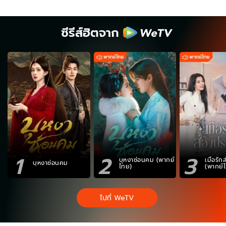
ซีรีส์ฮิตจาก
1
2
3
บุหงาซ่อนคม (พากย์
เมื่อรั
บุหงาซ่อนคม
ไทย)
(พากย์
ไปที่ WeTV