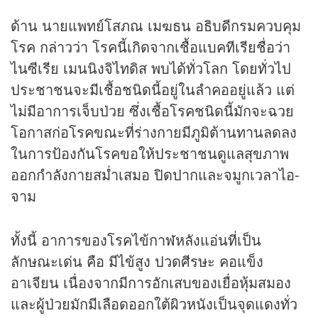
ด้าน นายแพทย์โสภณ เมฆธน อธิบดีกรมควบคุม
โรค กล่าวว่า โรคนี้เกิดจากเชื้อแบคทีเรียชื่อว่า
ไนซีเรีย เมนนิงจิไทดิส พบได้ทั่วโลก โดยทั่วไป
ประชาชนจะมีเชื้อชนิดนี้อยู่ในลำคออยู่แล้ว แต่
ไม่มีอาการเจ็บป่วย ซึ่งเชื้อโรคชนิดนี้มักจะฉวย
โอกาสก่อโรคขณะที่ร่างกายมีภูมิต้านทานลดลง
ในการป้องกันโรคขอให้ประชาชนดูแลสุขภาพ
ออกกำลังกายสม่ำเสมอ ปิดปากและจมูกเวลาไอ-
จาม
ทั้งนี้ อาการของโรคไข้กาฬหลังแอ่นที่เป็น
ลักษณะเด่น คือ มีไข้สูง ปวดศีรษะ คอแข็ง
อาเจียน เนื่องจากมีการอักเสบของเยื่อหุ้มสมอง
และผู้ป่วยมักมีเลือดออกใต้ผิวหนังเป็นจุดแดงทั่ว