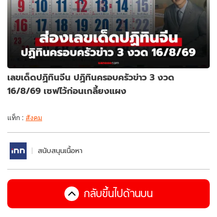
เลขเด็ดปฏิทินจีน ปฏิทินครอบครัวข่าว 3 งวด
16/8/69 เซฟไว้ก่อนเกลี้ยงแผง
แท็ก :
สังคม
สนับสนุนเนื้อหา
กลับขึ้นไปด้านบน