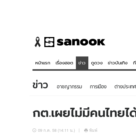
หน้าแรก
เรื่องฮอต
ข่าว
ดูดวง
ข่าวบันเทิง
ก
ข่าว
ข่าว
ดูดวง - 
อาชญากรรม
การเมือง
ต่างประเทศ
เรื่องฮอต
ดูดวง
ข่าว
หวยไทย
กต.เผยไม่มีคนไทยได้
ข่าวบันเทิง
สถิติหวยไท
ข่าวกีฬา
หวยลาว
09 ก.ค. 58 (14:11 น.)
พิมพ์
ข่าวเศรษฐกิจ