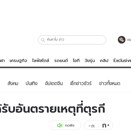
ตร
ีฬา
เศรษฐกิจ
ไลฟ์สไตล์
รถยนต์
ไอที
วัยรุ่น
คลิป
Exclusi
ตรวจหวย
ไลฟ์สไตล์
บันเทิงค
สังคม
บันเทิง
อัปเดตจีน
เช็กข่าวชัวร์
ข่าวทั้งหมด
ผู้หญิง
หนัง-ละคร
ผู้ชาย
เพลง
รับอันตรายเหตุที่ตุรกี
ย
วัยรุ่น
เกมส์
ไอที
คลิป
ก
+
-
ก
กดฟัง
รถยนต์
พอดแคสต์