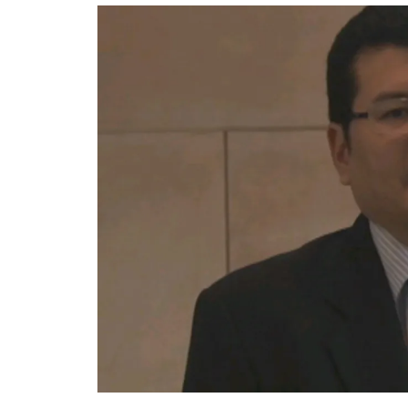
อัปเดตจีน
เช็กข่าวชัวร์
ติดตามสนุกโซเชี
ดาวน์โหลดสนุกแอปฟรี
สงวนลิขสิทธิ์ ©
2569
บริษัท อิมเมจ ฟิวเจอร์ (ประเทศไทย) จำกัด