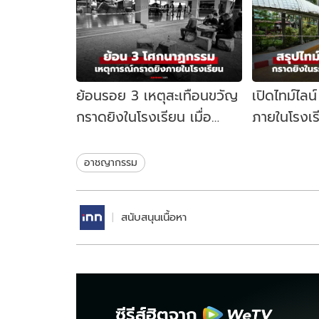
ย้อนรอย 3 เหตุสะเทือนขวัญ
เปิดไทม์ไลน
กราดยิงในโรงเรียน เมื่อ
ภายในโรงเร
สถานศึกษาไม่ใช่พื้นที่
นนทบุรี เกิด
ปลอดภัย
อาชญากรรม
สนับสนุนเนื้อหา
ซีรีส์ฮิตจาก