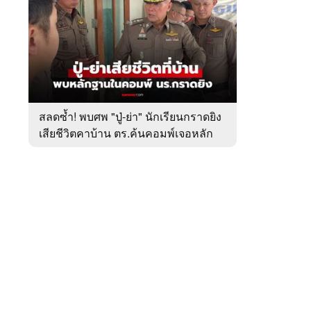
สัปดาห์
ของ
หมวด
อาชญากรรม
 WeTV
สลดซ้ำ! พบศพ "ปู่-ย่า" นักเรียนกราดยิง
เสียชีวิตคาบ้าน ตร.ค้นคอมพ์เจอหลัก
ติดต่อโฆษณา
ฐานสำคัญ
tencentthbd
sales@tencent.co.th
รา
ร้องเรียนเนื้อหาไม่เหมาะสม
แนะนำติชม แจ้งปัญหาการใช้งาน