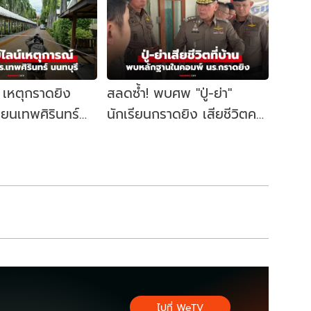
์ เหตุกราดยิง
สลดซ้ำ! พบศพ "ปู่-ย่า"
ียนเทพศิรินทร์
นักเรียนกราดยิง เสียชีวิตคา
อะไรขึ้นบ้าง?
บ้าน ตร.ค้นคอมพ์เจอหลัก
ฐานสำคัญ
ไปที่ WeTV