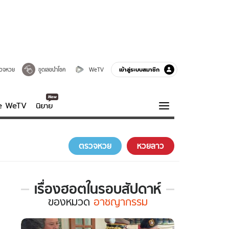
เข้าสู่ระบบสมาชิก
วจหวย
ขูดเลขนำโชค
WeTV
ve WeTV
นิยาย
รบรส
ความรู้รอบตัว
ตรวจหวย
หวยลาว
ฮาวทู
กูรู-รอบรู้
เรื่องฮอตในรอบสัปดาห์
เรื่อง
ของ
หมวด
อาชญากรรม
ฮอต
ใน
รอบ