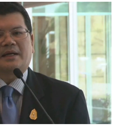
สุขภาพ
ดูทีวี
เที่ยว-กิน
WeTV
Tasteful Thailand
Exclusive
Sanook Choice
นิยาย
ยลได้ที่
ร่วมงานกับเ