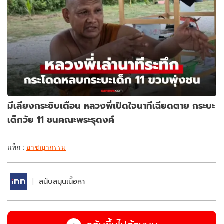
มีเสียงกระซิบเตือน หลวงพี่เปิดใจนาทีเฉียดตาย กระบะ
เด็กวัย 11 ชนคณะพระธุดงค์
แท็ก :
อาชญากรรม
สนับสนุนเนื้อหา