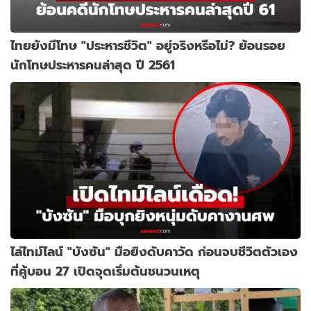
ไทยยังมีโทษ "ประหารชีวิต" อยู่จริงหรือไม่? ย้อนรอย
นักโทษประหารคนล่าสุด ปี 2561
ไล่ไทม์ไลน์ "บังซัน" มือยิงดับคาวัด ก่อนจบชีวิตตัวเอง
ที่คู้บอน 27 เปิดจุดเริ่มต้นชนวนเหตุ