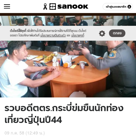
ข่าว
เข้าสู่ระบบสมาชิก
หมวดอื่นๆ
//s.isanook.com/ns/0/ud/365/1826731/630699-
Sanook
//s.isanook.com/sr/0/images/logo-
600
60
01.jpg
new-
sanook.png
เว็บไซต์นี้ใช้คุกกี้
เพื่อให้ท่านได้รับประสบการณ์การใช้งานที่ดีที่สุดบน เว็บไซต์
ตกลง
ของเรา โปรดศึกษาเพิ่มเติมที่
นโยบายความเป็นส่วนตัว
และ
นโยบายคุกกี้
รวบอดีตตร.กระบี่ข่มขืนนักท่อง
เที่ยวญี่ปุ่นปี44
09 ก.ค. 58 (12:49 น.)