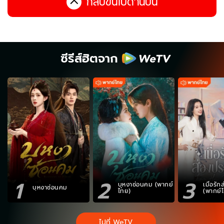
กลับขึ้นไปด้านบน
ซีรีส์ฮิตจาก
1
2
3
บุหงาซ่อนคม (พากย์
เมื่อรั
บุหงาซ่อนคม
ไทย)
(พากย์
ไปที่ WeTV