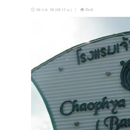
อัปเดตจีน
09 ก.ค. 58 (08:13 น.)
พิมพ์
เช็กข่าวชัวร์
ติดตามสนุกโซเชี
ดาวน์โหลดสนุกแอปฟรี
สงวนลิขสิทธิ์ ©
2569
บริษัท อิมเมจ ฟิวเจอร์ (ประเทศไทย) จำกัด