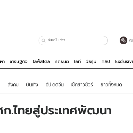
ตร
ีฬา
เศรษฐกิจ
ไลฟ์สไตล์
รถยนต์
ไอที
วัยรุ่น
คลิป
Exclusi
ตรวจหวย
ไลฟ์สไตล์
บันเทิงค
สังคม
บันเทิง
อัปเดตจีน
เช็กข่าวชัวร์
ข่าวทั้งหมด
ผู้หญิง
หนัง-ละคร
ผู้ชาย
เพลง
ศก.ไทยสู่ประเทศพัฒนา
ย
วัยรุ่น
เกมส์
ไอที
คลิป
รถยนต์
พอดแคสต์