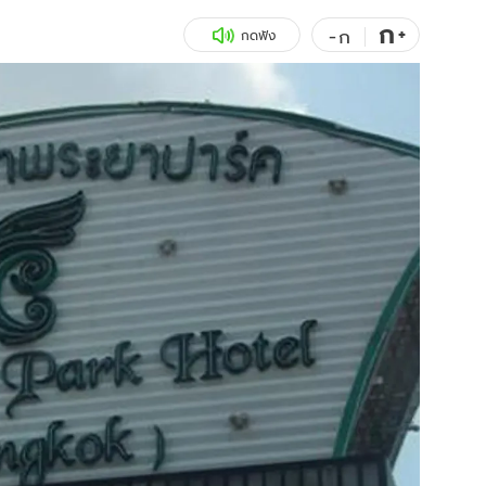
ก
สุขภาพ
+
ดูทีวี
-
ก
กดฟัง
เที่ยว-กิน
WeTV
Tasteful Thailand
Exclusive
Sanook Choice
นิยาย
ยลได้ที่
ร่วมงานกับเ