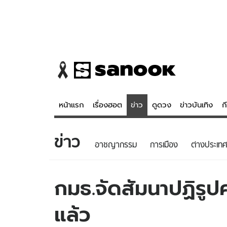
หน้าแรก
เรื่องฮอต
ข่าว
ดูดวง
ข่าวบันเทิง
ก
ข่าว
ข่าว
ดูดวง - 
อาชญากรรม
การเมือง
ต่างประเทศ
เรื่องฮอต
ดูดวง
ข่าว
หวยไทย
กมธ.จัดสัมนาปฏิรูป
ข่าวบันเทิง
สถิติหวยไท
แล้ว
ข่าวกีฬา
หวยลาว
ข่าวเศรษฐกิจ