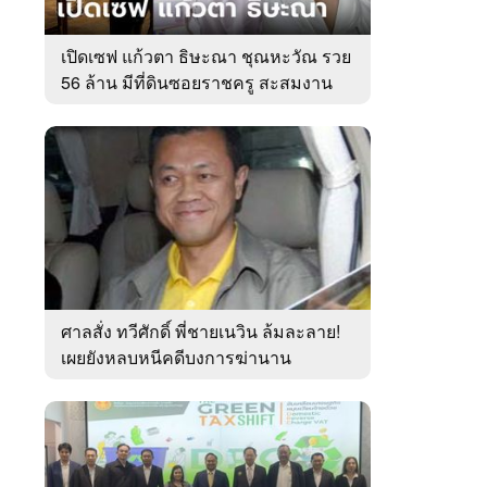
เปิดเซฟ แก้วตา ธิษะณา ชุณหะวัณ รวย
56 ล้าน มีที่ดินซอยราชครู สะสมงาน
ศิลป์
ศาลสั่ง ทวีศักดิ์ พี่ชายเนวิน ล้มละลาย!
เผยยังหลบหนีคดีบงการฆ่านาน
เกือบ10ปี