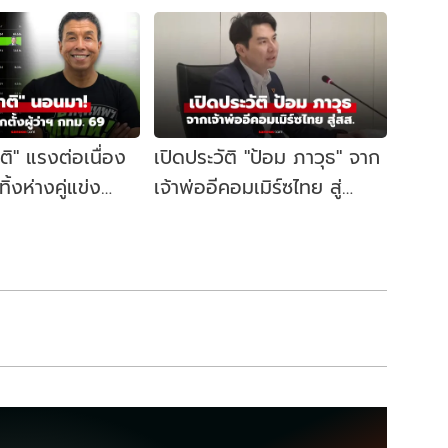
าติ" แรงต่อเนื่อง
เปิดประวัติ "ป้อม ภาวุธ" จาก
้งห่างคู่แข่ง
เจ้าพ่ออีคอมเมิร์ซไทย สู่
ี้ผู้ว่าฯ กทม. อีก
สส.บัญชีรายชื่อ พรรค
ประชาชน