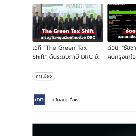
เวที “The Green Tax
ด่วน! "ชัชช
Shift” ดันระบบภาษี DRC ขับ
คนกรุงเทใจทิ
เคลื่อนเศรษฐกิจหมุนเวียน
ขยับนั่งเก้าอ
ไทย
สมัย
การเมือง
สนับสนุนเนื้อหา