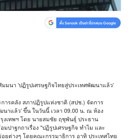
ตั้ง Sanook เป็นข่าวโปรดบน Google
ัมมนา 'ปฏิรูปเศรษฐกิจไทยสู่ประเทศพัฒนาแล้ว'
ารคลัง สภาปฏิรูปแห่งชาติ (สปช.) จัดการ
ฒนาแล้ว' ขึ้น ในวันนี้ เวลา 09.00 น. ณ ห้อง
ุงเทพฯ โดย นายสมชัย ฤชุพันธุ์ ประธาน
อมปาฐกถาเรื่อง "ปฏิรูปเศรษฐกิจ ทำไม และ
้อย่อยต่างๆ โดยคณะกรรมาธิการ อาทิ ประเทศไทย