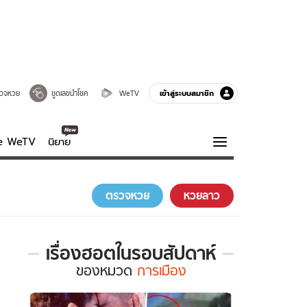
เข้าสู่ระบบสมาชิก
วจหวย
ขูดเลขนำโชค
WeTV
ve WeTV
นิยาย
รบรส
ความรู้รอบตัว
ตรวจหวย
หวยลาว
ฮาวทู
กูรู-รอบรู้
เรื่องฮอตในรอบสัปดาห์
เรื่อง
ของ
หมวด
การเมือง
ฮอต
ใน
รอบ