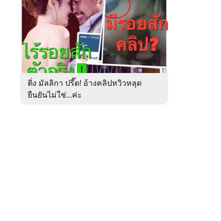
สัปดาห์
ของ
หมวด
การเมือง
 WeTV
ติ่ง มัลลิกา ปรี๊ด! อ้างคลิปหวิวหลุด
ยืนยันไม่ใช่...ค่ะ
ติดต่อโฆษณา
tencentthbd
sales@tencent.co.th
รา
ร้องเรียนเนื้อหาไม่เหมาะสม
แนะนำติชม แจ้งปัญหาการใช้งาน