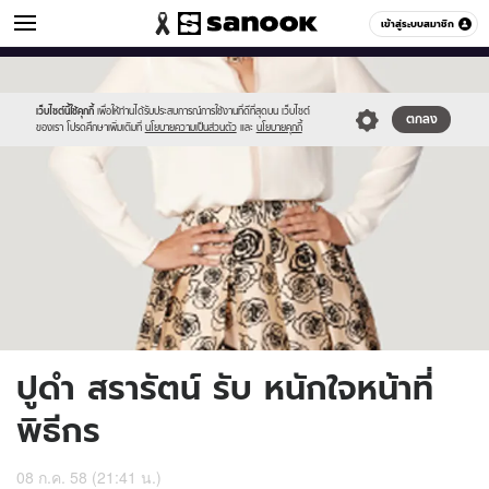
ข่าวบันเทิง
เข้าสู่ระบบสมาชิก
หมวดอื่นๆ
//s.isanook.com/ns/0/ud/365/1826419/630573-
Sanook
//s.isanook.com/sr/0/images/logo-
600
60
01.jpg
new-
sanook.png
เว็บไซต์นี้ใช้คุกกี้
เพื่อให้ท่านได้รับประสบการณ์การใช้งานที่ดีที่สุดบน เว็บไซต์
ตกลง
ของเรา โปรดศึกษาเพิ่มเติมที่
นโยบายความเป็นส่วนตัว
และ
นโยบายคุกกี้
ปูดำ สรารัตน์ รับ หนักใจหน้าที่
พิธีกร
08 ก.ค. 58 (21:41 น.)