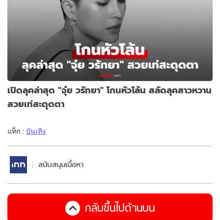
เปิดลุคล่าสุด "จุ๋ย วรัทยา" โกนหัวโล้น สลัดลุคสาวหวาน
สวยเท่สะดุดตา
แท็ก :
บันเทิง
สนับสนุนเนื้อหา
กลับขึ้นไปด้านบน