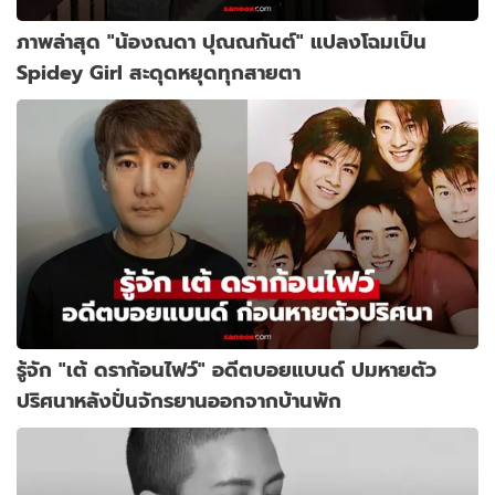
ภาพล่าสุด "น้องณดา ปุณณกันต์" แปลงโฉมเป็น
Spidey Girl สะดุดหยุดทุกสายตา
รู้จัก "เต้ ดราก้อนไฟว์" อดีตบอยแบนด์ ปมหายตัว
ปริศนาหลังปั่นจักรยานออกจากบ้านพัก