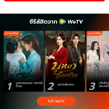
ซีรีส์ฮิตจาก
1
2
3
บุหงาซ่อนคม (พากย์
เมื่อรั
บุหงาซ่อนคม
ไทย)
(พากย์
ไปที่ WeTV