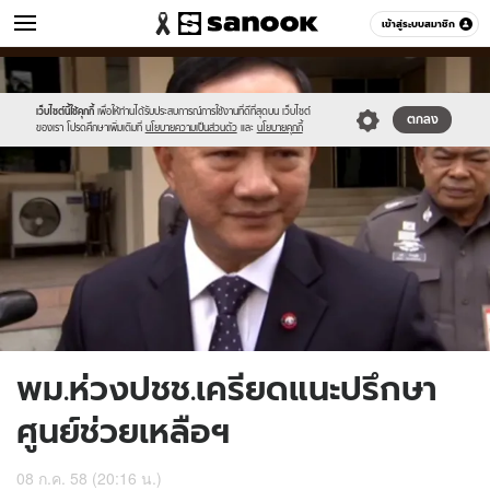
ข่าว
เข้าสู่ระบบสมาชิก
หมวดอื่นๆ
//s.isanook.com/ns/0/ud/365/1826363/630559-
Sanook
//s.isanook.com/sr/0/images/logo-
600
60
01.jpg
new-
sanook.png
เว็บไซต์นี้ใช้คุกกี้
เพื่อให้ท่านได้รับประสบการณ์การใช้งานที่ดีที่สุดบน เว็บไซต์
ตกลง
ของเรา โปรดศึกษาเพิ่มเติมที่
นโยบายความเป็นส่วนตัว
และ
นโยบายคุกกี้
พม.ห่วงปชช.เครียดแนะปรึกษา
ศูนย์ช่วยเหลือฯ
08 ก.ค. 58 (20:16 น.)