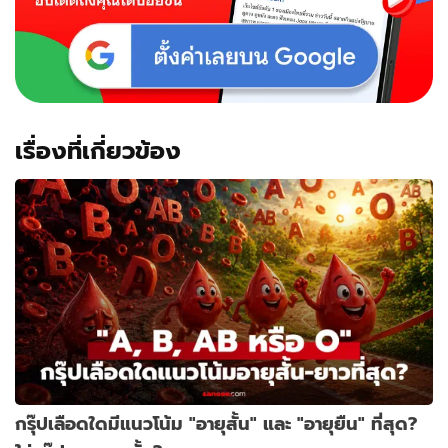
เรื่องที่เกี่ยวข้อง
กรุ๊ปเลือดใดมีแนวโน้ม "อายุสั้น" และ "อายุยืน" ที่สุด?