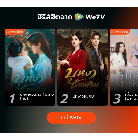
ซีรีส์ฮิตจาก
1
2
3
บุหงาซ่อนคม (พากย์
เมื่อรั
บุหงาซ่อนคม
ไทย)
(พากย์
ไปที่ WeTV