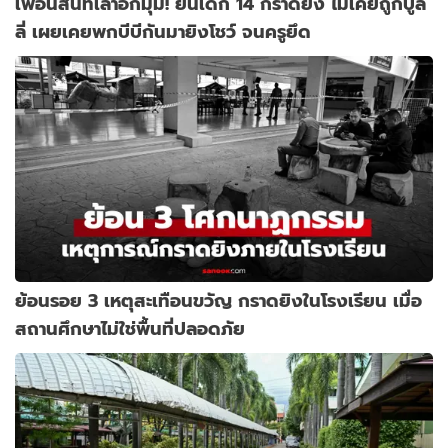
เพื่อนสนิทเล่าอีกมุม! ยันเด็ก 14 กราดยิง ไม่เคยถูกบูล
ลี่ เผยเคยพกบีบีกันมายิงโชว์ จนครูยึด
ย้อนรอย 3 เหตุสะเทือนขวัญ กราดยิงในโรงเรียน เมื่อ
สถานศึกษาไม่ใช่พื้นที่ปลอดภัย