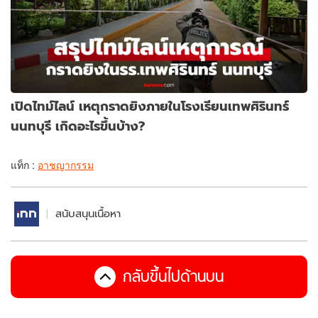
เปิดไทม์ไลน์ เหตุกราดยิงภายในโรงเรียนเทพศิรินทร์
นนทบุรี เกิดอะไรขึ้นบ้าง?
แท็ก :
อาชญากรรม
สนับสนุนเนื้อหา
กลับขึ้นไปด้านบน