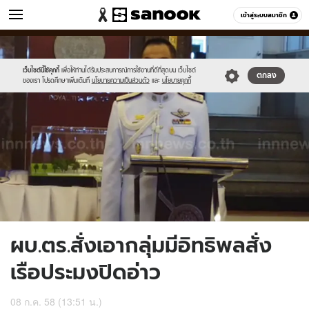
ข่าว
เข้าสู่ระบบสมาชิก
หมวดอื่นๆ
//s.isanook.com/ns/0/ud/365/1826131/630456-
Sanook
//s.isanook.com/sr/0/images/logo-
600
60
01.jpg
new-
sanook.png
เว็บไซต์นี้ใช้คุกกี้
เพื่อให้ท่านได้รับประสบการณ์การใช้งานที่ดีที่สุดบน เว็บไซต์
ตกลง
ของเรา โปรดศึกษาเพิ่มเติมที่
นโยบายความเป็นส่วนตัว
และ
นโยบายคุกกี้
ผบ.ตร.สั่งเอากลุ่มมีอิทธิพลสั่ง
เรือประมงปิดอ่าว
08 ก.ค. 58 (13:51 น.)