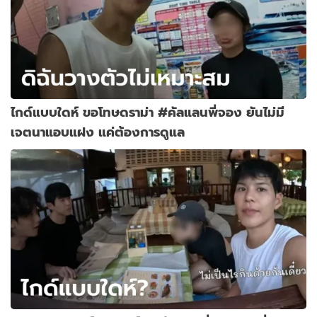
ไกด์แบบใดห์ ขอโทษดราม่า #คัลแลนพี่จอง ยันไม่มี
เจตนาแอบแฝง แค่ต้องการดูแล