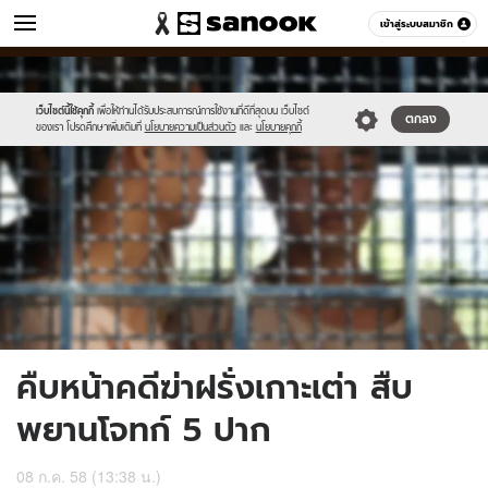
ข่าว
เข้าสู่ระบบสมาชิก
หมวดอื่นๆ
//s.isanook.com/ns/0/ud/365/1826111/fsedfcds.jpg
Sanook
//s.isanook.com/sr/0/images/logo-
600
60
new-
sanook.png
เว็บไซต์นี้ใช้คุกกี้
เพื่อให้ท่านได้รับประสบการณ์การใช้งานที่ดีที่สุดบน เว็บไซต์
ตกลง
ของเรา โปรดศึกษาเพิ่มเติมที่
นโยบายความเป็นส่วนตัว
และ
นโยบายคุกกี้
คืบหน้าคดีฆ่าฝรั่งเกาะเต่า สืบ
พยานโจทก์ 5 ปาก
08 ก.ค. 58 (13:38 น.)