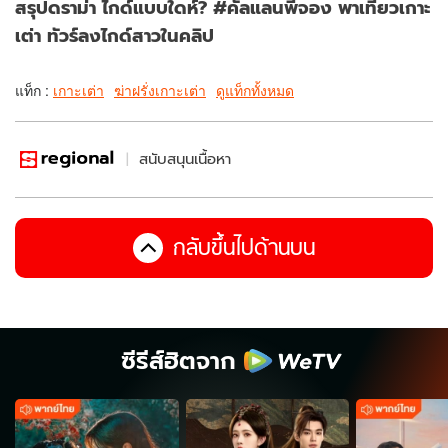
สรุปดราม่า ไกด์แบบใดห์? #คัลแลนพี่จอง พาเที่ยวเกาะ
เต่า ทัวร์ลงไกด์สาวในคลิป
แท็ก :
เกาะเต่า
ฆ่าฝรั่งเกาะเต่า
ดูแท็กทั้งหมด
สนับสนุนเนื้อหา
กลับขึ้นไปด้านบน
ซีรีส์ฮิตจาก