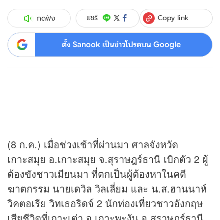
Copy link
แชร์
กดฟัง
ตั้ง Sanook เป็นข่าวโปรดบน Google
(8 ก.ค.) เมื่อช่วงเช้าที่ผ่านมา ศาลจังหวัด
เกาะสมุย อ.เกาะสมุย จ.สุราษฎร์ธานี เบิกตัว 2 ผู้
ต้องขังชาวเมียนมา ที่ตกเป็นผู้ต้องหาในคดี
ฆาตกรรม นายเดวิล วิลเลี่ยม และ น.ส.ฮานนาห์
วิคตอเรีย วิทเธอริดจ์ 2 นักท่องเที่ยวชาวอังกฤษ
เสียชีวิตที่เกาะเต่า อ.เกาะพะงัน จ.สุราษฎร์ธานี