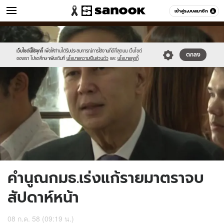
ข่าว
เข้าสู่ระบบสมาชิก
หมวดอื่นๆ
//s.isanook.com/ns/0/ud/365/1825939/630379-
Sanook
//s.isanook.com/sr/0/images/logo-
600
60
01.jpg
new-
sanook.png
เว็บไซต์นี้ใช้คุกกี้
เพื่อให้ท่านได้รับประสบการณ์การใช้งานที่ดีที่สุดบน เว็บไซต์
ตกลง
ของเรา โปรดศึกษาเพิ่มเติมที่
นโยบายความเป็นส่วนตัว
และ
นโยบายคุกกี้
คำนูณกมธ.เร่งแก้รายมาตราจบ
สัปดาห์หน้า
08 ก.ค. 58 (09:19 น.)