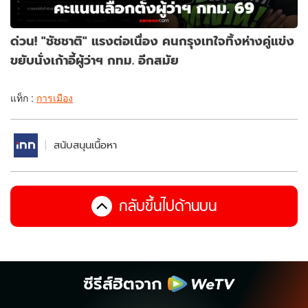
ด่วน! "ชัชชาติ" แรงต่อเนื่อง คนกรุงเทใจทิ้งห่างคู่แข่ง
ขยับนั่งเก้าอี้ผู้ว่าฯ กทม. อีกสมัย
แท็ก :
การเมือง
สนับสนุนเนื้อหา
กลับขึ้นไปด้านบน
ซีรีส์ฮิตจาก