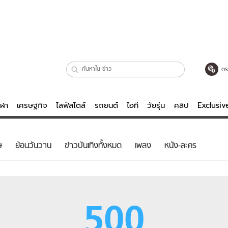
ตร
ีฬา
เศรษฐกิจ
ไลฟ์สไตล์
รถยนต์
ไอที
วัยรุ่น
คลิป
Exclusi
ตรวจหวย
ไลฟ์สไตล์
บันเทิงค
ษ
ย้อนวันวาน
ข่าวบันเทิงทั้งหมด
เพลง
หนัง-ละคร
ผู้หญิง
หนัง-ละคร
ผู้ชาย
เพลง
ย
วัยรุ่น
เกมส์
500
ไอที
คลิป
รถยนต์
พอดแคสต์