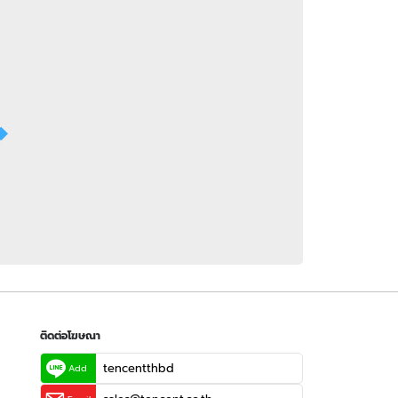
 WeTV
ติดต่อโฆษณา
tencentthbd
sales@tencent.co.th
รา
ร้องเรียนเนื้อหาไม่เหมาะสม
แนะนำติชม แจ้งปัญหาการใช้งาน
ติดต่อโฆษณา
tencentthbd
Add