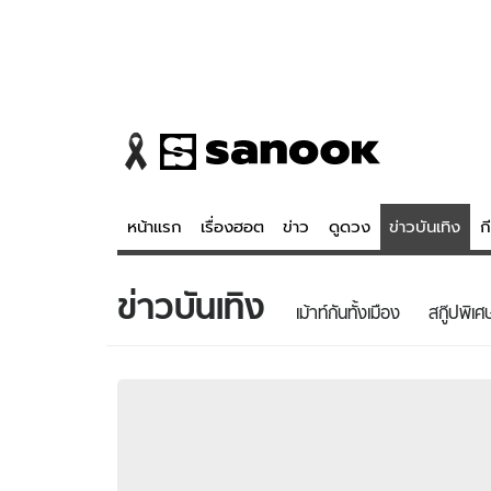
หน้าแรก
เรื่องฮอต
ข่าว
ดูดวง
ข่าวบันเทิง
ก
ข่าวบันเทิง
ข่าว
ดูดวง - 
เม้าท์กันทั้งเมือง
สกู๊ปพิเศ
เรื่องฮอต
ดูดวง
ข่าว
หวยไทย
ข่าวบันเทิง
สถิติหวยไท
ข่าวกีฬา
หวยลาว
ข่าวเศรษฐกิจ