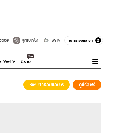
เข้าสู่ระบบสมาชิก
วจหวย
ขูดเลขนำโชค
WeTV
ve WeTV
นิยาย
รบรส
ความรู้รอบตัว
ป้าหอยซอย 6
ดูซีรีส์ฟรี
ฮาวทู
กูรู-รอบรู้