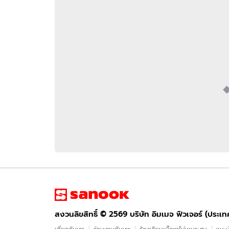
อัปเดตจีน
เช็กข่าวชัวร์
ติดตามสนุกโซเชี
ดาวน์โหลดสนุกแอปฟรี
สงวนลิขสิทธิ์ ©
2569
บริษัท อิมเมจ ฟิวเจอร์ (ประเทศไทย) จำกัด
สงวนลิขสิทธิ์ ©
2569
บริษัท อิมเมจ ฟิวเจอร์ (ประเ