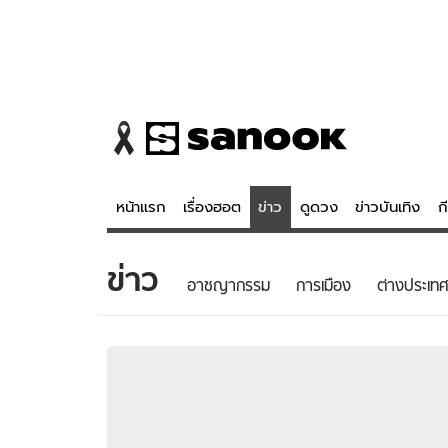
หน้าแรก
เรื่องฮอต
ข่าว
ดูดวง
ข่าวบันเทิง
ก
ข่าว
ข่าว
ดูดวง - 
อาชญากรรม
การเมือง
ต่างประเทศ
เรื่องฮอต
ดูดวง
ข่าว
หวยไทย
ข่าวบันเทิง
สถิติหวยไท
ข่าวกีฬา
หวยลาว
ข่าวเศรษฐกิจ