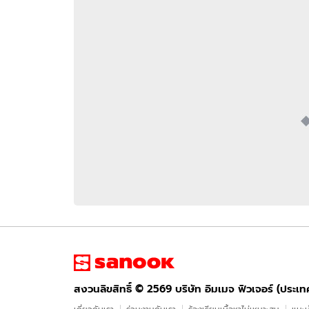
อัปเดตจีน
เช็กข่าวชัวร์
ติดตามสนุกโซเชี
ดาวน์โหลดสนุกแอปฟรี
สงวนลิขสิทธิ์ ©
2569
บริษัท อิมเมจ ฟิวเจอร์ (ประเทศไทย) จำกัด
สงวนลิขสิทธิ์ ©
2569
บริษัท อิมเมจ ฟิวเจอร์ (ประเ