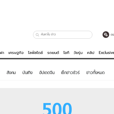
ตร
ีฬา
เศรษฐกิจ
ไลฟ์สไตล์
รถยนต์
ไอที
วัยรุ่น
คลิป
Exclusi
ตรวจหวย
ไลฟ์สไตล์
บันเทิงค
สังคม
บันเทิง
อัปเดตจีน
เช็กข่าวชัวร์
ข่าวทั้งหมด
ผู้หญิง
หนัง-ละคร
ผู้ชาย
เพลง
ย
วัยรุ่น
เกมส์
500
ไอที
คลิป
รถยนต์
พอดแคสต์