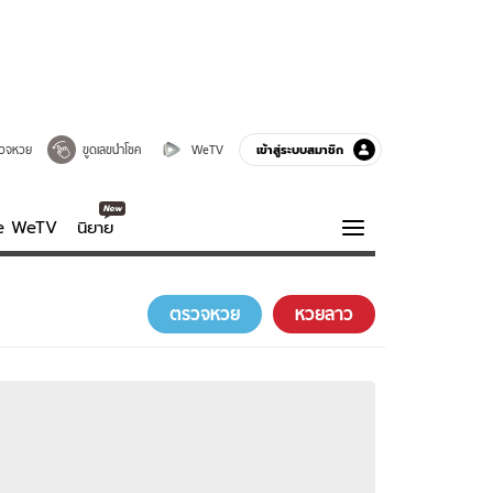
เข้าสู่ระบบสมาชิก
วจหวย
ขูดเลขนำโชค
WeTV
ve WeTV
นิยาย
รบรส
ความรู้รอบตัว
ตรวจหวย
หวยลาว
ฮาวทู
กูรู-รอบรู้