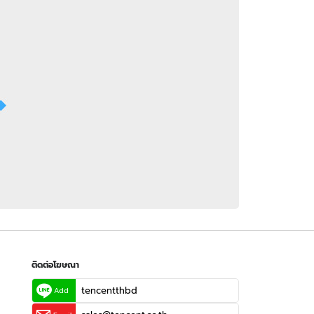
 WeTV
ติดต่อโฆษณา
tencentthbd
sales@tencent.co.th
รา
ร้องเรียนเนื้อหาไม่เหมาะสม
แนะนำติชม แจ้งปัญหาการใช้งาน
ติดต่อโฆษณา
tencentthbd
Add