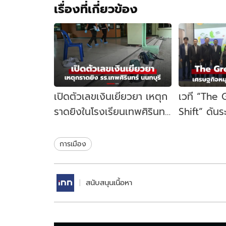
เรื่องที่เกี่ยวข้อง
เปิดตัวเลขเงินเยียวยา เหตุก
เวที “The
ราดยิงในโรงเรียนเทพศิรินทร์
Shift” ดัน
นนทบุรี รัฐบาลจ่ายเท่าไหร่?
เคลื่อนเศร
ไทย
การเมือง
สนับสนุนเนื้อหา