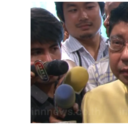
อัปเดตจีน
เช็กข่าวชัวร์
ติดตามสนุกโซเชี
ดาวน์โหลดสนุกแอปฟรี
สงวนลิขสิทธิ์ ©
2569
บริษัท อิมเมจ ฟิวเจอร์ (ประเทศไทย) จำกัด