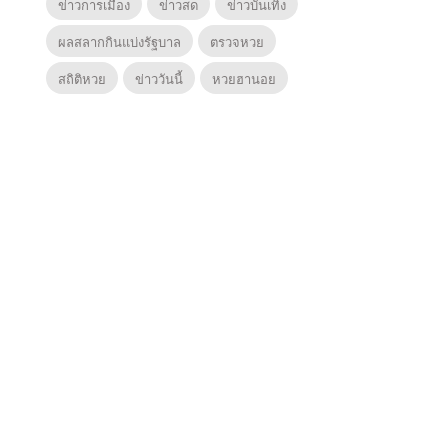
ข่าวการเมือง
ข่าวสด
ข่าวบันเทิง
ผลสลากกินแบ่งรัฐบาล
ตรวจหวย
สถิติหวย
ข่าววันนี้
หวยฮานอย