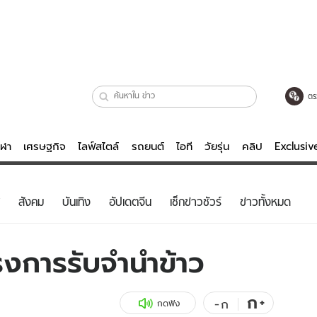
ตร
ีฬา
เศรษฐกิจ
ไลฟ์สไตล์
รถยนต์
ไอที
วัยรุ่น
คลิป
Exclusi
ตรวจหวย
ไลฟ์สไตล์
บันเทิงค
สังคม
บันเทิง
อัปเดตจีน
เช็กข่าวชัวร์
ข่าวทั้งหมด
ผู้หญิง
หนัง-ละคร
ผู้ชาย
เพลง
ครงการรับจำนำข้าว
ย
วัยรุ่น
เกมส์
ไอที
คลิป
ก
+
-
ก
กดฟัง
รถยนต์
พอดแคสต์