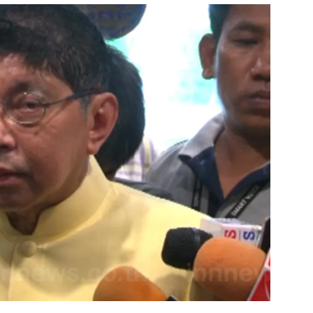
สุขภาพ
ดูทีวี
เที่ยว-กิน
WeTV
Tasteful Thailand
Exclusive
Sanook Choice
นิยาย
ยลได้ที่
ร่วมงานกับเ