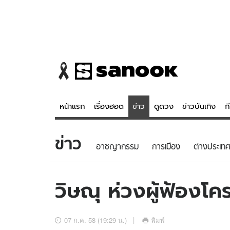
หน้าแรก
เรื่องฮอต
ข่าว
ดูดวง
ข่าวบันเทิง
ก
ข่าว
ข่าว
ดูดวง - 
อาชญากรรม
การเมือง
ต่างประเทศ
เรื่องฮอต
ดูดวง
ข่าว
หวยไทย
วิษณุ ห่วงผู้ฟ้องโ
ข่าวบันเทิง
สถิติหวยไท
ข่าวกีฬา
หวยลาว
07 ก.ค. 58 (19:29 น.)
พิมพ์
ข่าวเศรษฐกิจ