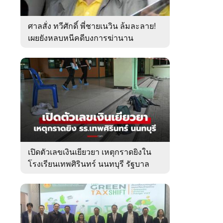
ศาลสั่ง ทวีศักดิ์ พี่ชายเนวิน ล้มละลาย!
เผยยังหลบหนีคดีบงการฆ่านาน
เกือบ10ปี
เปิดตัวเลขเงินเยียวยา เหตุกราดยิงใน
โรงเรียนเทพศิรินทร์ นนทบุรี รัฐบาล
จ่ายเท่าไหร่?