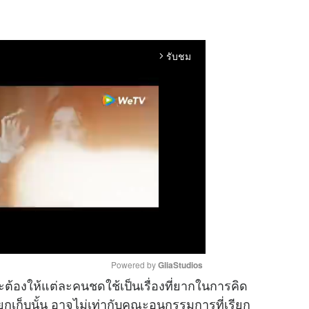
รับชม
arrow_forward_ios
Powered by 
GliaStudios
จะต้องให้แต่ละคนชดใช้เป็นเรื่องที่ยากในการคิด
กเก็บนั้น อาจไม่เท่ากับคณะอนุกรรมการที่เรียก
M