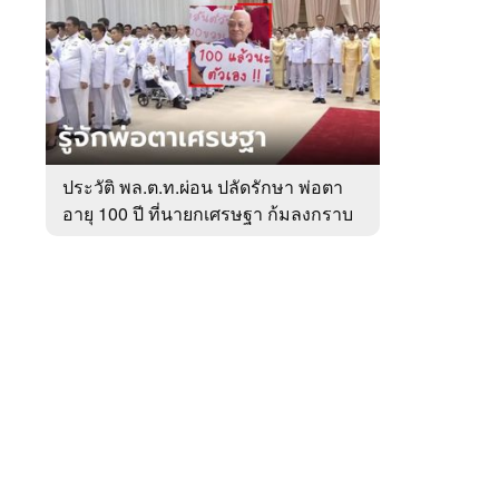
สัปดาห์
ของ
หมวด
การเมือง
 WeTV
ประวัติ พล.ต.ท.ผ่อน ปลัดรักษา พ่อตา
อายุ 100 ปี ที่นายกเศรษฐา ก้มลงกราบ
ติดต่อโฆษณา
ที่ตัก
tencentthbd
sales@tencent.co.th
รา
ร้องเรียนเนื้อหาไม่เหมาะสม
แนะนำติชม แจ้งปัญหาการใช้งาน