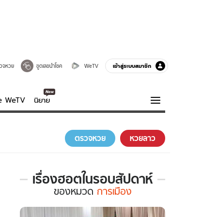
เข้าสู่ระบบสมาชิก
วจหวย
ขูดเลขนำโชค
WeTV
ve WeTV
นิยาย
รบรส
ความรู้รอบตัว
ตรวจหวย
หวยลาว
ฮาวทู
กูรู-รอบรู้
เรื่องฮอตในรอบสัปดาห์
เรื่อง
ของ
หมวด
การเมือง
ฮอต
ใน
รอบ