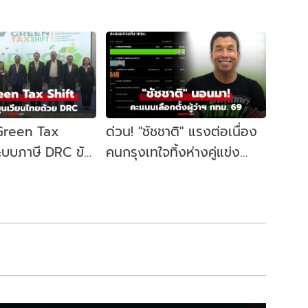
 Green Tax
ด่วน! "ชัชชาติ" แรงต่อเนื่อง
ระบบภาษี DRC ขับ
คนกรุงเทใจทิ้งห่างคู่แข่ง
ษฐกิจหมุนเวียน
ขยับนั่งเก้าอี้ผู้ว่าฯ กทม. อีก
สมัย