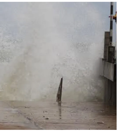
สุขภาพ
ดูทีวี
เที่ยว-กิน
WeTV
Tasteful Thailand
Exclusive
Sanook Choice
นิยาย
ยลได้ที่
ร่วมงานกับเ