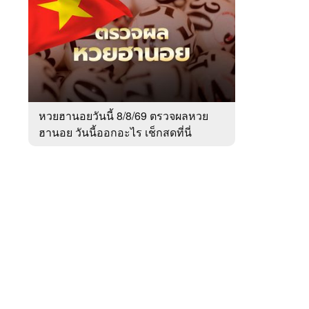
สัปดาห์
ของ
หมวด
สังคม
 WeTV
หวยฮานอยวันนี้ 8/8/69 ตรวจผลหวย
ฮานอย วันนี้ออกอะไร เช็กสดที่นี่
ติดต่อโฆษณา
tencentthbd
sales@tencent.co.th
รา
ร้องเรียนเนื้อหาไม่เหมาะสม
แนะนำติชม แจ้งปัญหาการใช้งาน