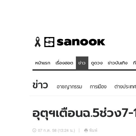
หน้าแรก
เรื่องฮอต
ข่าว
ดูดวง
ข่าวบันเทิง
ก
ข่าว
ข่าว
ดูดวง - 
อาชญากรรม
การเมือง
ต่างประเทศ
เรื่องฮอต
ดูดวง
ข่าว
หวยไทย
อุตุฯเตือนฉ.5ช่วง7-
ข่าวบันเทิง
สถิติหวยไท
ข่าวกีฬา
หวยลาว
07 ก.ค. 58 (13:24 น.)
พิมพ์
ข่าวเศรษฐกิจ