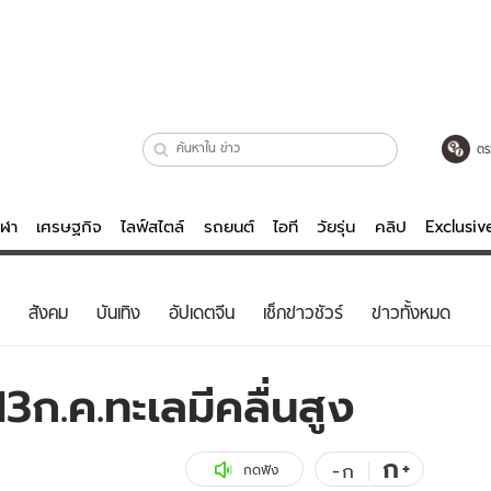
ตร
ีฬา
เศรษฐกิจ
ไลฟ์สไตล์
รถยนต์
ไอที
วัยรุ่น
คลิป
Exclusi
ตรวจหวย
ไลฟ์สไตล์
บันเทิงค
สังคม
บันเทิง
อัปเดตจีน
เช็กข่าวชัวร์
ข่าวทั้งหมด
ผู้หญิง
หนัง-ละคร
ผู้ชาย
เพลง
13ก.ค.ทะเลมีคลื่นสูง
ย
วัยรุ่น
เกมส์
ไอที
คลิป
ก
+
-
ก
กดฟัง
รถยนต์
พอดแคสต์