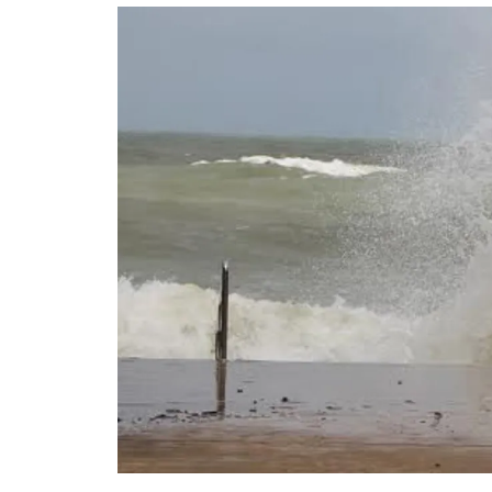
อัปเดตจีน
เช็กข่าวชัวร์
ติดตามสนุกโซเชี
ดาวน์โหลดสนุกแอปฟรี
สงวนลิขสิทธิ์ ©
2569
บริษัท อิมเมจ ฟิวเจอร์ (ประเทศไทย) จำกัด