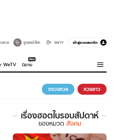
เข้าสู่ระบบสมาชิก
วจหวย
ขูดเลขนำโชค
WeTV
ve WeTV
นิยาย
รบรส
ความรู้รอบตัว
ตรวจหวย
หวยลาว
ฮาวทู
กูรู-รอบรู้
เรื่องฮอตในรอบสัปดาห์
เรื่อง
ของ
หมวด
สังคม
ฮอต
ใน
รอบ