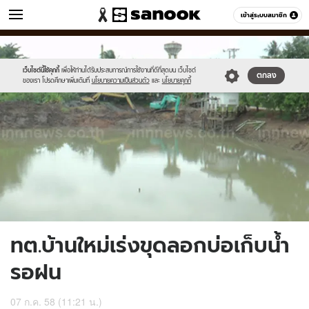
ข่าว
เข้าสู่ระบบสมาชิก
หมวดอื่นๆ
//s.isanook.com/ns/0/ud/365/1825295/630114-
Sanook
//s.isanook.com/sr/0/images/logo-
600
60
01.jpg
new-
sanook.png
เว็บไซต์นี้ใช้คุกกี้
เพื่อให้ท่านได้รับประสบการณ์การใช้งานที่ดีที่สุดบน เว็บไซต์
ตกลง
ของเรา โปรดศึกษาเพิ่มเติมที่
นโยบายความเป็นส่วนตัว
และ
นโยบายคุกกี้
ทต.บ้านใหม่เร่งขุดลอกบ่อเก็บน้ำ
รอฝน
07 ก.ค. 58 (11:21 น.)