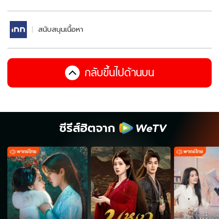
สนับสนุนเนื้อหา
กลับขึ้นไปด้านบน
ซีรีส์ฮิตจาก