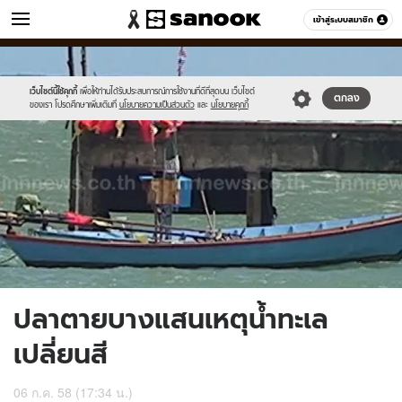
ข่าว
เข้าสู่ระบบสมาชิก
หมวดอื่นๆ
//s.isanook.com/ns/0/ud/364/1824882/629948-
Sanook
//s.isanook.com/sr/0/images/logo-
600
60
01.jpg
new-
sanook.png
เว็บไซต์นี้ใช้คุกกี้
เพื่อให้ท่านได้รับประสบการณ์การใช้งานที่ดีที่สุดบน เว็บไซต์
ตกลง
ของเรา โปรดศึกษาเพิ่มเติมที่
นโยบายความเป็นส่วนตัว
และ
นโยบายคุกกี้
ปลาตายบางแสนเหตุน้ำทะเล
เปลี่ยนสี
06 ก.ค. 58 (17:34 น.)