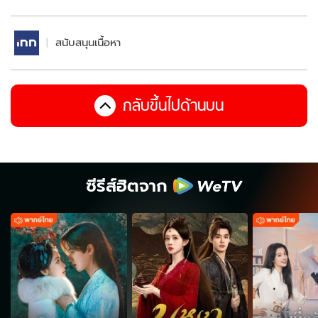
สนับสนุนเนื้อหา
กลับขึ้นไปด้านบน
ซีรีส์ฮิตจาก