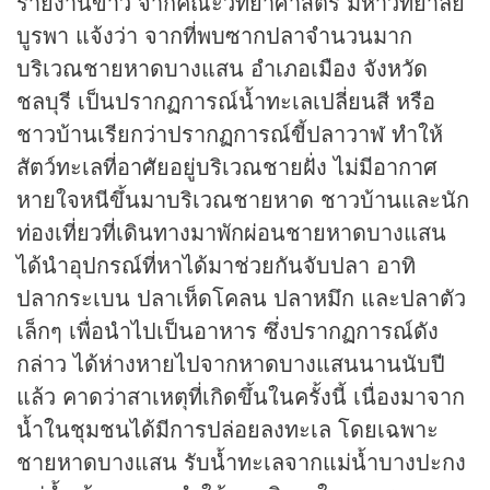
รายงาน
ข่าว
จากคณะวิทยาศาสตร์ มหาวิทยาลัย
บูรพา แจ้งว่า จากที่พบซากปลาจำนวนมาก
บริเวณชายหาดบางแสน อำเภอเมือง จังหวัด
ชลบุรี เป็นปรากฏการณ์น้ำทะเลเปลี่ยนสี หรือ
ชาวบ้านเรียกว่าปรากฏการณ์ขี้ปลาวาฬ ทำให้
สัตว์ทะเลที่อาศัยอยู่บริเวณชายฝั่ง ไม่มีอากาศ
หายใจหนีขึ้นมาบริเวณชายหาด ชาวบ้านและนัก
ท่องเที่ยวที่เดินทางมาพักผ่อนชายหาดบางแสน
ได้นำอุปกรณ์ที่หาได้มาช่วยกันจับปลา อาทิ
ปลากระเบน ปลาเห็ดโคลน ปลาหมึก และปลาตัว
เล็กๆ เพื่อนำไปเป็นอาหาร ซึ่งปรากฏการณ์ดัง
กล่าว ได้ห่างหายไปจากหาดบางแสนนานนับปี
แล้ว คาดว่าสาเหตุที่เกิดขึ้นในครั้งนี้ เนื่องมาจาก
น้ำในชุมชนได้มีการปล่อยลงทะเล โดยเฉพาะ
ชายหาดบางแสน รับน้ำทะเลจากแม่น้ำบางปะกง