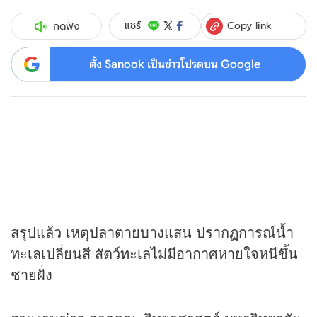
Copy link
แชร์
กดฟัง
ตั้ง Sanook เป็นข่าวโปรดบน Google
สรุปแล้ว เหตุปลาตายบางแสน ปรากฏการณ์น้ำ
ทะเลเปลี่ยนสี สัตว์ทะเลไม่มีอากาศหายใจหนีขึ้น
ชายฝั่ง