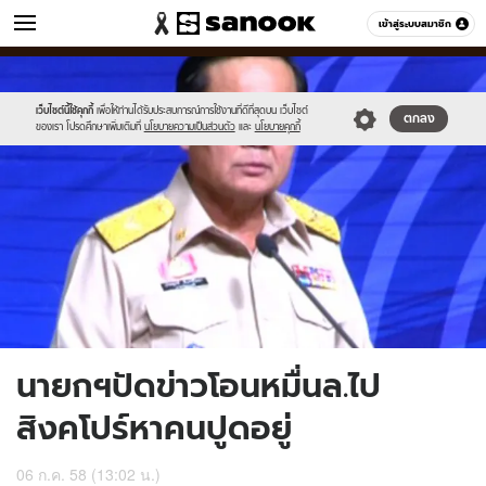
ข่าว
เข้าสู่ระบบสมาชิก
หมวดอื่นๆ
//s.isanook.com/ns/0/ud/364/1824638/629834-
Sanook
//s.isanook.com/sr/0/images/logo-
600
60
01.jpg
new-
sanook.png
เว็บไซต์นี้ใช้คุกกี้
เพื่อให้ท่านได้รับประสบการณ์การใช้งานที่ดีที่สุดบน เว็บไซต์
ตกลง
ของเรา โปรดศึกษาเพิ่มเติมที่
นโยบายความเป็นส่วนตัว
และ
นโยบายคุกกี้
นายกฯปัดข่าวโอนหมื่นล.ไป
สิงคโปร์หาคนปูดอยู่
06 ก.ค. 58 (13:02 น.)