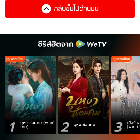
กลับขึ้นไปด้านบน
ซีรีส์ฮิตจาก
1
2
3
บุหงาซ่อนคม (พากย์
เมื่อรั
บุหงาซ่อนคม
ไทย)
(พากย์