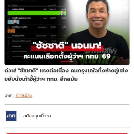
ด่วน! "ชัชชาติ" แรงต่อเนื่อง คนกรุงเทใจทิ้งห่างคู่แข่ง
ขยับนั่งเก้าอี้ผู้ว่าฯ กทม. อีกสมัย
แท็ก :
การเมือง
สนับสนุนเนื้อหา