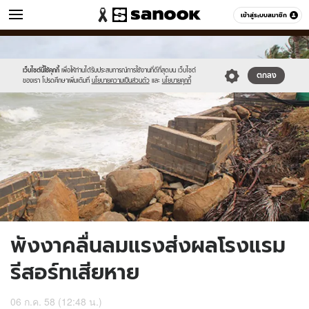
ข่าว
เข้าสู่ระบบสมาชิก
หมวดอื่นๆ
//s.isanook.com/ns/0/ud/364/1824614/629830-
Sanook
//s.isanook.com/sr/0/images/logo-
600
60
01.jpg
new-
sanook.png
เว็บไซต์นี้ใช้คุกกี้
เพื่อให้ท่านได้รับประสบการณ์การใช้งานที่ดีที่สุดบน เว็บไซต์
ตกลง
ของเรา โปรดศึกษาเพิ่มเติมที่
นโยบายความเป็นส่วนตัว
และ
นโยบายคุกกี้
พังงาคลื่นลมแรงส่งผลโรงแรม
รีสอร์ทเสียหาย
06 ก.ค. 58 (12:48 น.)