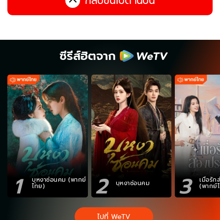
กลับขึ้นไปด้านบน
ซีรีส์ฮิตจาก
1
2
3
บุหงาซ่อนคม (พากย์
เมื่อรั
บุหงาซ่อนคม
ไทย)
(พากย์
ไปที่ WeTV