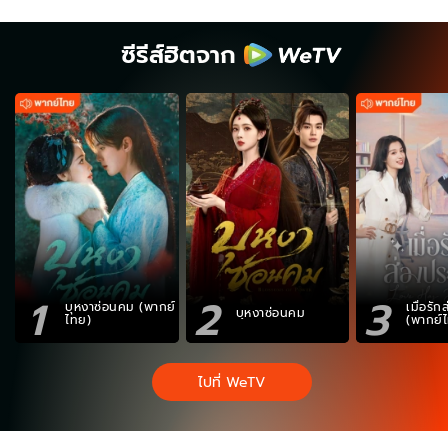
ซีรีส์ฮิตจาก
1
2
3
บุหงาซ่อนคม (พากย์
เมื่อรั
บุหงาซ่อนคม
ไทย)
(พากย์
ไปที่ WeTV