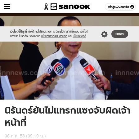
ข่าว
เข้าสู่ระบบสมาชิก
หมวดอื่นๆ
//s.isanook.com/ns/0/ud/364/1824458/629751-
Sanook
//s.isanook.com/sr/0/images/logo-
600
60
01.jpg
new-
sanook.png
เว็บไซต์นี้ใช้คุกกี้
เพื่อให้ท่านได้รับประสบการณ์การใช้งานที่ดีที่สุดบน เว็บไซต์
ตกลง
ของเรา โปรดศึกษาเพิ่มเติมที่
นโยบายความเป็นส่วนตัว
และ
นโยบายคุกกี้
นิรันดร์ยันไม่แทรกแซงจับผิดเจ้า
หน้าที่
06 ก.ค. 58 (09:19 น.)