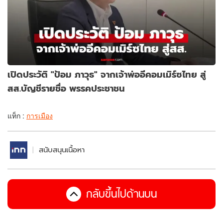
เปิดประวัติ "ป้อม ภาวุธ" จากเจ้าพ่ออีคอมเมิร์ซไทย สู่
สส.บัญชีรายชื่อ พรรคประชาชน
แท็ก :
การเมือง
สนับสนุนเนื้อหา
กลับขึ้นไปด้านบน