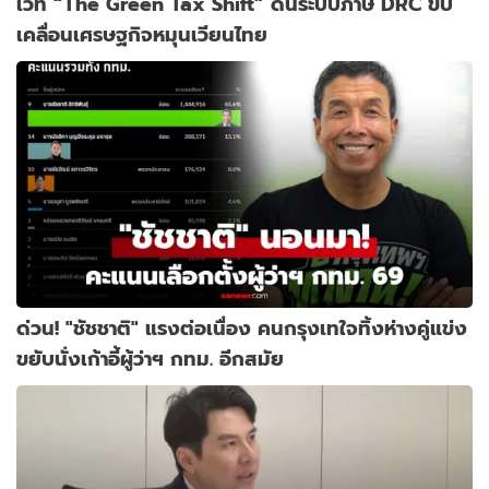
เวที “The Green Tax Shift” ดันระบบภาษี DRC ขับ
เคลื่อนเศรษฐกิจหมุนเวียนไทย
ด่วน! "ชัชชาติ" แรงต่อเนื่อง คนกรุงเทใจทิ้งห่างคู่แข่ง
ขยับนั่งเก้าอี้ผู้ว่าฯ กทม. อีกสมัย