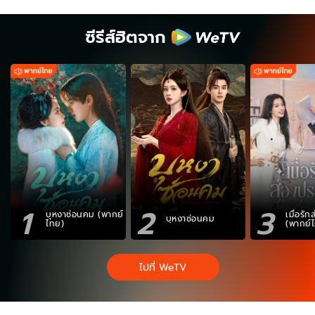
ซีรีส์ฮิตจาก
1
2
3
บุหงาซ่อนคม (พากย์
เมื่อรั
บุหงาซ่อนคม
ไทย)
(พากย์
ไปที่ WeTV