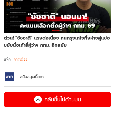
ด่วน! "ชัชชาติ" แรงต่อเนื่อง คนกรุงเทใจทิ้งห่างคู่แข่ง
ขยับนั่งเก้าอี้ผู้ว่าฯ กทม. อีกสมัย
แท็ก :
การเมือง
สนับสนุนเนื้อหา
กลับขึ้นไปด้านบน