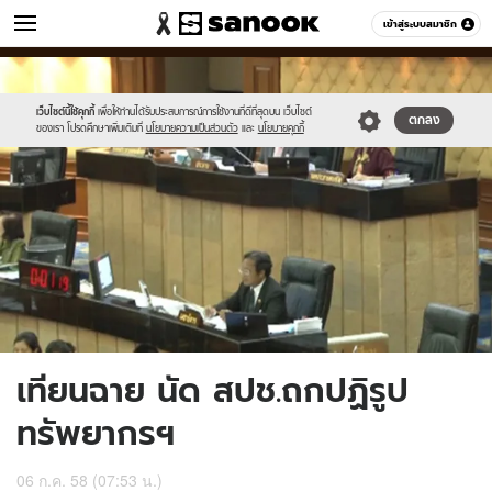
ข่าว
เข้าสู่ระบบสมาชิก
หมวดอื่นๆ
//s.isanook.com/ns/0/ud/364/1824406/629724-
Sanook
//s.isanook.com/sr/0/images/logo-
600
60
01.jpg
new-
sanook.png
เว็บไซต์นี้ใช้คุกกี้
เพื่อให้ท่านได้รับประสบการณ์การใช้งานที่ดีที่สุดบน เว็บไซต์
ตกลง
ของเรา โปรดศึกษาเพิ่มเติมที่
นโยบายความเป็นส่วนตัว
และ
นโยบายคุกกี้
เทียนฉาย นัด สปช.ถกปฏิรูป
ทรัพยากรฯ
06 ก.ค. 58 (07:53 น.)