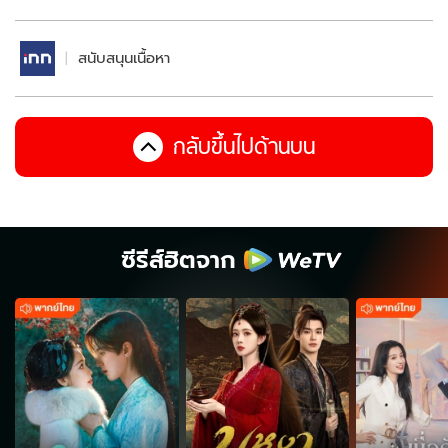
สนับสนุนเนื้อหา
กลับขึ้นไปด้านบน
ซีรีส์ฮิตจาก