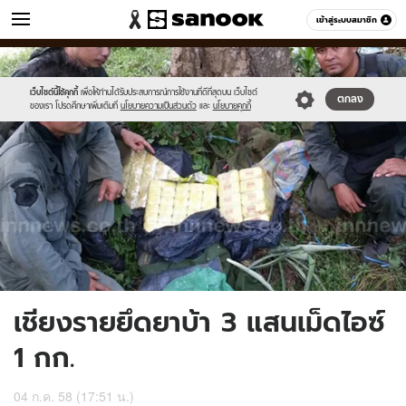
ข่าว
เข้าสู่ระบบสมาชิก
หมวดอื่นๆ
//s.isanook.com/ns/0/ud/364/1823910/629525-
Sanook
//s.isanook.com/sr/0/images/logo-
600
60
01.jpg
new-
sanook.png
เว็บไซต์นี้ใช้คุกกี้
เพื่อให้ท่านได้รับประสบการณ์การใช้งานที่ดีที่สุดบน เว็บไซต์
ตกลง
ของเรา โปรดศึกษาเพิ่มเติมที่
นโยบายความเป็นส่วนตัว
และ
นโยบายคุกกี้
เชียงรายยึดยาบ้า 3 แสนเม็ดไอซ์
1 กก.
04 ก.ค. 58 (17:51 น.)