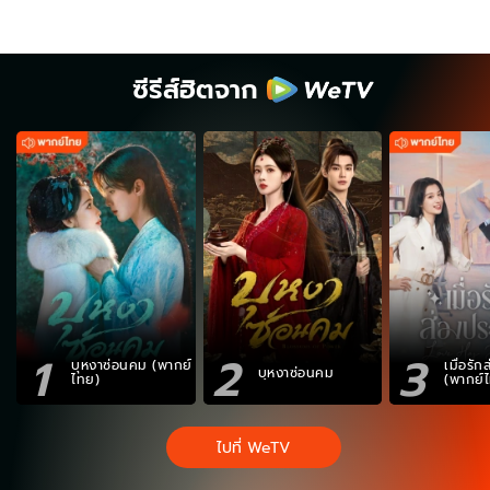
ซีรีส์ฮิตจาก
1
2
3
บุหงาซ่อนคม (พากย์
เมื่อรั
บุหงาซ่อนคม
ไทย)
(พากย์
ไปที่ WeTV