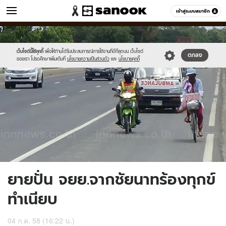
ข่าว
เข้าสู่ระบบสมาชิก
หมวดอื่นๆ
//s.isanook.com/ns/0/ud/364/1823862/629510-
Sanook
//s.isanook.com/sr/0/images/logo-
600
60
01.jpg
new-
sanook.png
เว็บไซต์นี้ใช้คุกกี้
เพื่อให้ท่านได้รับประสบการณ์การใช้งานที่ดีที่สุดบน เว็บไซต์
ตกลง
ของเรา โปรดศึกษาเพิ่มเติมที่
นโยบายความเป็นส่วนตัว
และ
นโยบายคุกกี้
ยายปั่น จยย.จากชัยนาทร้องทุกข์
ทำเนียบ
04 ก.ค. 58 (16:22 น.)