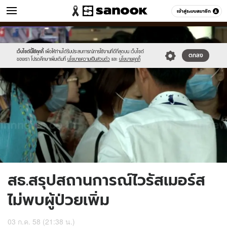
ข่าว
เข้าสู่ระบบสมาชิก
หมวดอื่นๆ
//s.isanook.com/ns/0/ud/364/1823570/629400-
Sanook
//s.isanook.com/sr/0/images/logo-
600
60
01.jpg
new-
sanook.png
เว็บไซต์นี้ใช้คุกกี้
เพื่อให้ท่านได้รับประสบการณ์การใช้งานที่ดีที่สุดบน เว็บไซต์
ตกลง
ของเรา โปรดศึกษาเพิ่มเติมที่
นโยบายความเป็นส่วนตัว
และ
นโยบายคุกกี้
สธ.สรุปสถานการณ์ไวรัสเมอร์ส
ไม่พบผู้ป่วยเพิ่ม
03 ก.ค. 58 (21:38 น.)