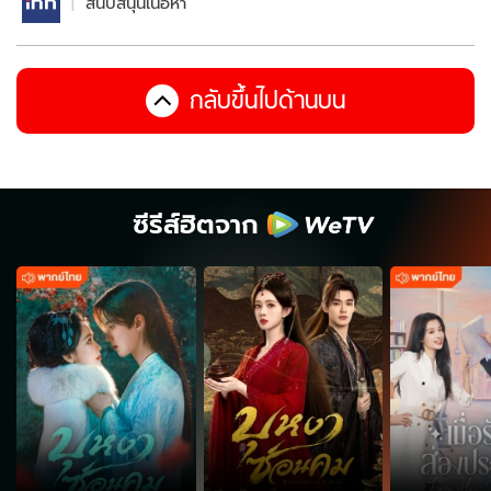
สนับสนุนเนื้อหา
กลับขึ้นไปด้านบน
ซีรีส์ฮิตจาก