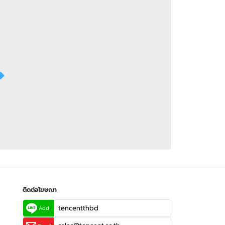
 WeTV
ติดต่อโฆษณา
tencentthbd
sales@tencent.co.th
รา
ร้องเรียนเนื้อหาไม่เหมาะสม
แนะนำติชม แจ้งปัญหาการใช้งาน
ติดต่อโฆษณา
tencentthbd
Add