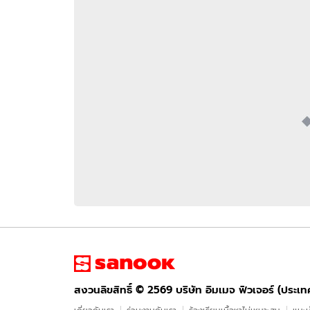
อัปเดตจีน
เช็กข่าวชัวร์
ติดตามสนุกโซเชี
ดาวน์โหลดสนุกแอปฟรี
สงวนลิขสิทธิ์ ©
2569
บริษัท อิมเมจ ฟิวเจอร์ (ประเทศไทย) จำกัด
สงวนลิขสิทธิ์ ©
2569
บริษัท อิมเมจ ฟิวเจอร์ (ประเ