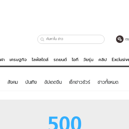
ตร
ีฬา
เศรษฐกิจ
ไลฟ์สไตล์
รถยนต์
ไอที
วัยรุ่น
คลิป
Exclusi
ตรวจหวย
ไลฟ์สไตล์
บันเทิงค
สังคม
บันเทิง
อัปเดตจีน
เช็กข่าวชัวร์
ข่าวทั้งหมด
ผู้หญิง
หนัง-ละคร
ผู้ชาย
เพลง
ย
วัยรุ่น
เกมส์
500
ไอที
คลิป
รถยนต์
พอดแคสต์