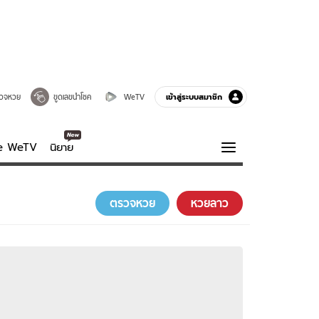
เข้าสู่ระบบสมาชิก
วจหวย
ขูดเลขนำโชค
WeTV
ve WeTV
นิยาย
รบรส
ความรู้รอบตัว
ตรวจหวย
หวยลาว
ฮาวทู
กูรู-รอบรู้