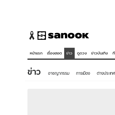
หน้าแรก
เรื่องฮอต
ข่าว
ดูดวง
ข่าวบันเทิง
ก
ข่าว
ข่าว
ดูดวง - 
อาชญากรรม
การเมือง
ต่างประเทศ
เรื่องฮอต
ดูดวง
ข่าว
หวยไทย
ข่าวบันเทิง
สถิติหวยไท
ข่าวกีฬา
หวยลาว
ข่าวเศรษฐกิจ