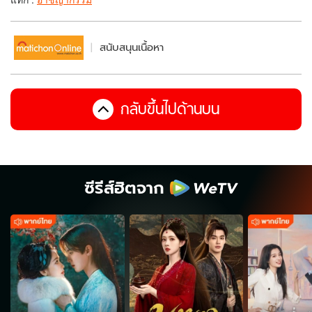
สนับสนุนเนื้อหา
กลับขึ้นไปด้านบน
ซีรีส์ฮิตจาก