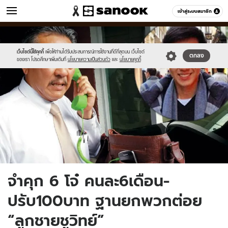
ข่าว
เข้าสู่ระบบสมาชิก
หมวดอื่นๆ
//s.isanook.com/ns/0/ud/364/1822831/dsxssds.jpg
Sanook
//s.isanook.com/sr/0/images/logo-
600
60
new-
sanook.png
เว็บไซต์นี้ใช้คุกกี้
เพื่อให้ท่านได้รับประสบการณ์การใช้งานที่ดีที่สุดบน เว็บไซต์
ตกลง
ของเรา โปรดศึกษาเพิ่มเติมที่
นโยบายความเป็นส่วนตัว
และ
นโยบายคุกกี้
จำคุก 6 โจ๋ คนละ6เดือน-
ปรับ100บาท ฐานยกพวกต่อย
“ลูกชายชูวิทย์”