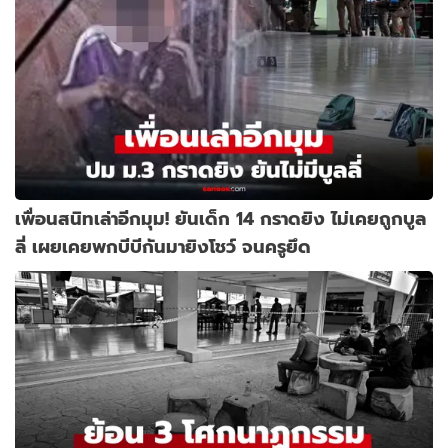
เพื่อนสนิทเล่าอีกมุม! ยันเด็ก 14 กราดยิง ไม่เคยถูกบูล
ลี่ เผยเคยพกบีบีกันมายิงโชว์ จนครูยึด