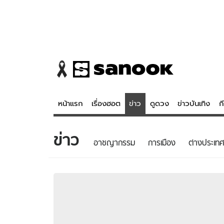
หน้าแรก
เรื่องฮอต
ข่าว
ดูดวง
ข่าวบันเทิง
ก
ข่าว
ข่าว
ดูดวง - 
อาชญากรรม
การเมือง
ต่างประเทศ
เรื่องฮอต
ดูดวง
ข่าว
หวยไทย
ข่าวบันเทิง
สถิติหวยไท
ข่าวกีฬา
หวยลาว
ข่าวเศรษฐกิจ