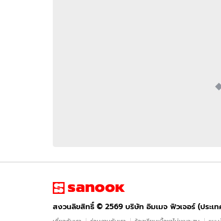
อัปเดตจีน
เช็กข่าวชัวร์
ติดตามสนุกโซเชี
ดาวน์โหลดสนุกแอปฟรี
สงวนลิขสิทธิ์ ©
2569
บริษัท อิมเมจ ฟิวเจอร์ (ประเทศไทย) จำกัด
สงวนลิขสิทธิ์ ©
2569
บริษัท อิมเมจ ฟิวเจอร์ (ประเ