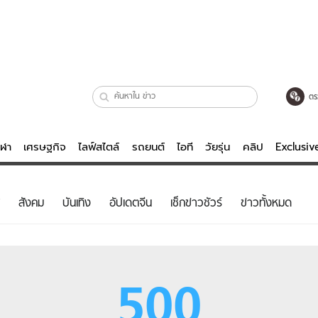
ตร
ีฬา
เศรษฐกิจ
ไลฟ์สไตล์
รถยนต์
ไอที
วัยรุ่น
คลิป
Exclusi
ตรวจหวย
ไลฟ์สไตล์
บันเทิงค
สังคม
บันเทิง
อัปเดตจีน
เช็กข่าวชัวร์
ข่าวทั้งหมด
ผู้หญิง
หนัง-ละคร
ผู้ชาย
เพลง
ย
วัยรุ่น
เกมส์
500
ไอที
คลิป
รถยนต์
พอดแคสต์