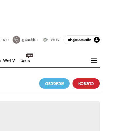
เข้าสู่ระบบสมาชิก
วจหวย
ขูดเลขนำโชค
WeTV
ve WeTV
นิยาย
รบรส
ความรู้รอบตัว
ตรวจหวย
หวยลาว
ฮาวทู
กูรู-รอบรู้