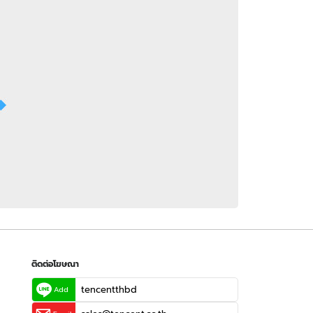
 WeTV
ติดต่อโฆษณา
tencentthbd
sales@tencent.co.th
รา
ร้องเรียนเนื้อหาไม่เหมาะสม
แนะนำติชม แจ้งปัญหาการใช้งาน
ติดต่อโฆษณา
tencentthbd
Add