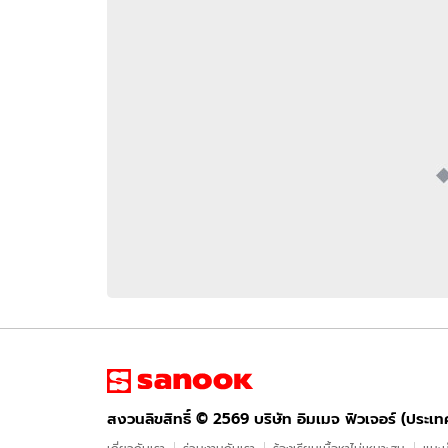
อัปเดตจีน
เช็กข่าวชัวร์
ติดตามสนุกโซเชี
ดาวน์โหลดสนุกแอปฟรี
สงวนลิขสิทธิ์ ©
2569
บริษัท อิมเมจ ฟิวเจอร์ (ประเทศไทย) จำกัด
สงวนลิขสิทธิ์ ©
2569
บริษัท อิมเมจ ฟิวเจอร์ (ประเ