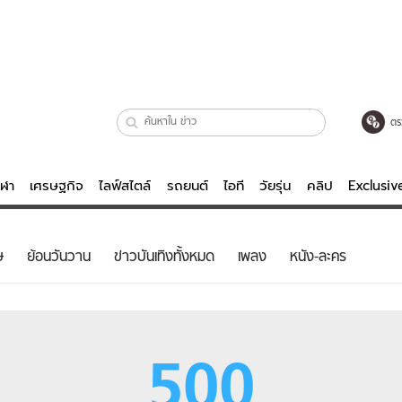
ตร
ีฬา
เศรษฐกิจ
ไลฟ์สไตล์
รถยนต์
ไอที
วัยรุ่น
คลิป
Exclusi
ตรวจหวย
ไลฟ์สไตล์
บันเทิงค
ษ
ย้อนวันวาน
ข่าวบันเทิงทั้งหมด
เพลง
หนัง-ละคร
ผู้หญิง
หนัง-ละคร
ผู้ชาย
เพลง
ย
วัยรุ่น
เกมส์
500
ไอที
คลิป
รถยนต์
พอดแคสต์