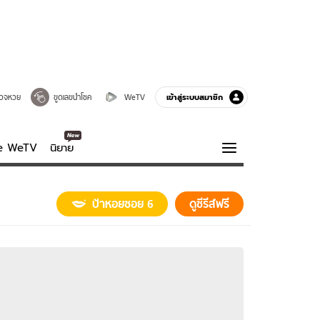
เข้าสู่ระบบสมาชิก
วจหวย
ขูดเลขนำโชค
WeTV
ve WeTV
นิยาย
รบรส
ความรู้รอบตัว
ป้าหอยซอย 6
ดูซีรีส์ฟรี
ฮาวทู
กูรู-รอบรู้