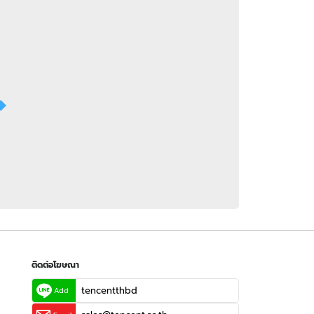
 WeTV
ติดต่อโฆษณา
tencentthbd
sales@tencent.co.th
รา
ร้องเรียนเนื้อหาไม่เหมาะสม
แนะนำติชม แจ้งปัญหาการใช้งาน
ติดต่อโฆษณา
tencentthbd
Add