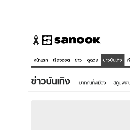
หน้าแรก
เรื่องฮอต
ข่าว
ดูดวง
ข่าวบันเทิง
ก
ข่าวบันเทิง
ข่าว
ดูดวง - 
เม้าท์กันทั้งเมือง
สกู๊ปพิเศ
เรื่องฮอต
ดูดวง
ข่าว
หวยไทย
ข่าวบันเทิง
สถิติหวยไท
ข่าวกีฬา
หวยลาว
ข่าวเศรษฐกิจ