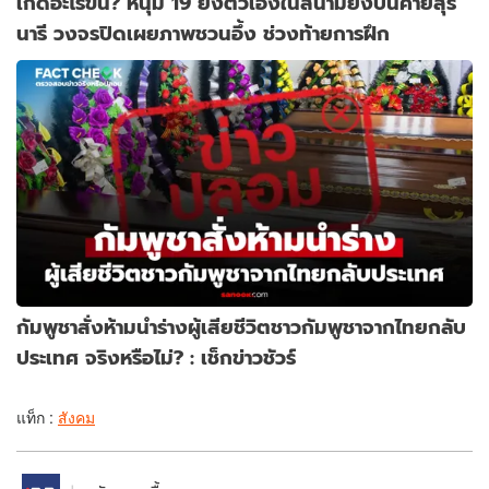
เกิดอะไรขึ้น? หนุ่ม 19 ยิงตัวเองในสนามยิงปืนค่ายสุร
นารี วงจรปิดเผยภาพชวนอึ้ง ช่วงท้ายการฝึก
กัมพูชาสั่งห้ามนำร่างผู้เสียชีวิตชาวกัมพูชาจากไทยกลับ
ประเทศ จริงหรือไม่? : เช็กข่าวชัวร์
แท็ก :
สังคม