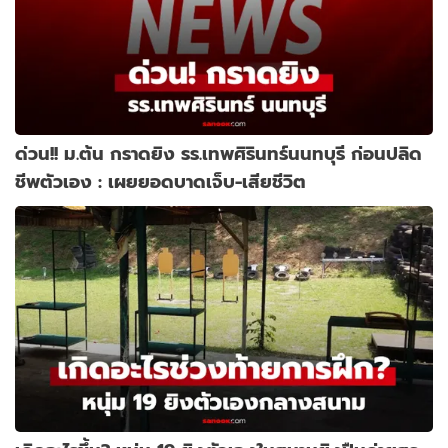
ด่วน!! ม.ต้น กราดยิง รร.เทพศิรินทร์นนทบุรี ก่อนปลิด
ชีพตัวเอง : เผยยอดบาดเจ็บ-เสียชีวิต