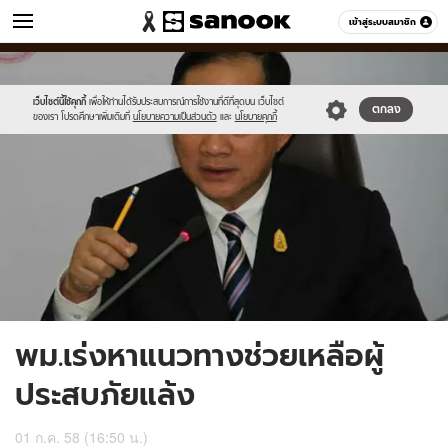
ข่าว
เข้าสู่ระบบสมาชิก
หมวดอื่นๆ
//s.isanook.com/ns/0/ud/364/1822026/628775-
Sanook
//s.isanook.com/sr/0/images/logo-
600
60
01.jpg
new-
sanook.png
เว็บไซต์นี้ใช้คุกกี้
เพื่อให้ท่านได้รับประสบการณ์การใช้งานที่ดีที่สุดบน เว็บไซต์
ตกลง
ของเรา โปรดศึกษาเพิ่มเติมที่
นโยบายความเป็นส่วนตัว
และ
นโยบายคุกกี้
พม.เร่งหาแนวทางช่วยเหลือผู้
ประสบภัยแล้ง
01 ก.ค. 58 (16:50 น.)