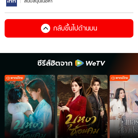
สนับสนุนเนื้อหา
กลับขึ้นไปด้านบน
ซีรีส์ฮิตจาก